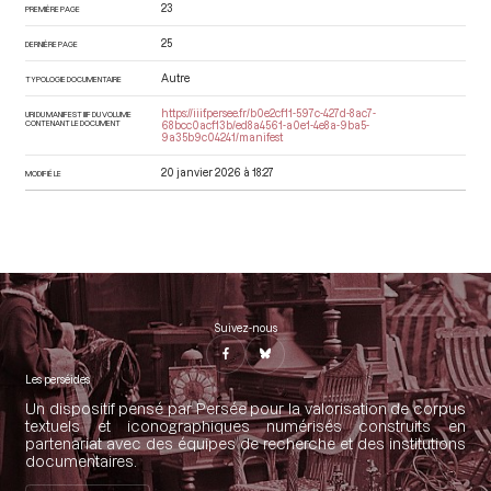
23
PREMIÈRE PAGE
25
DERNIÈRE PAGE
Autre
TYPOLOGIE DOCUMENTAIRE
https://iiif.persee.fr/b0e2cf11-597c-427d-8ac7-
URI DU MANIFEST IIIF DU VOLUME
CONTENANT LE DOCUMENT
68bcc0acf13b/ed8a4561-a0e1-4e8a-9ba5-
9a35b9c04241/manifest
20 janvier 2026 à 18:27
MODIFIÉ LE
Suivez-nous
Les perséides
Un dispositif pensé par Persée pour la valorisation de corpus
textuels et iconographiques numérisés construits en
partenariat avec des équipes de recherche et des institutions
documentaires.