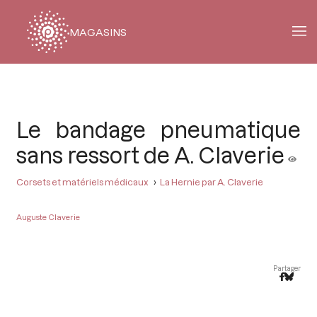
MAGASINS
Fil
d'Ariane
Le bandage pneumatique
sans ressort de A. Claverie
Corsets et matériels médicaux
La Hernie par A. Claverie
Auguste Claverie
Partager