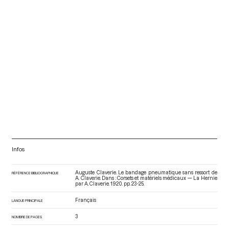
Infos
Auguste Claverie. Le bandage pneumatique sans ressort de
RÉFÉRENCE BIBLIOGRAPHIQUE
A. Claverie. Dans : Corsets et matériels médicaux — La Hernie
par A. Claverie
. 1920. pp. 23-25.
Français
LANGUE PRINCIPALE
3
NOMBRE DE PAGES