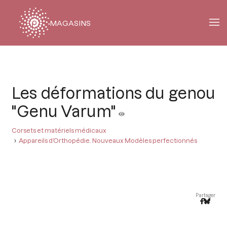
MAGASINS
Fil
d'Ariane
Les déformations du genou
"Genu Varum"
Corsets et matériels médicaux
Appareils d’Orthopédie. Nouveaux Modèles perfectionnés
Partager