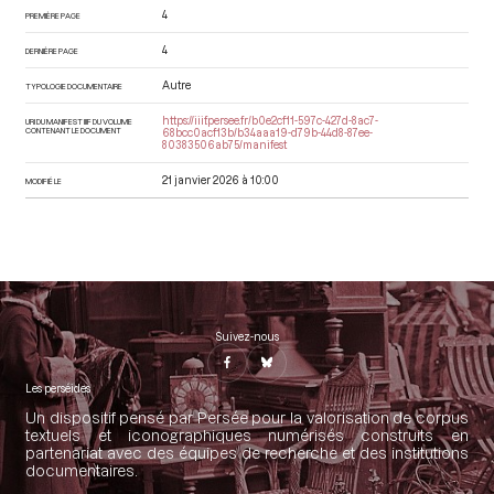
4
PREMIÈRE PAGE
4
DERNIÈRE PAGE
Autre
TYPOLOGIE DOCUMENTAIRE
https://iiif.persee.fr/b0e2cf11-597c-427d-8ac7-
URI DU MANIFEST IIIF DU VOLUME
CONTENANT LE DOCUMENT
68bcc0acf13b/b34aaa19-d79b-44d8-87ee-
80383506ab75/manifest
21 janvier 2026 à 10:00
MODIFIÉ LE
Suivez-nous
Les perséides
Un dispositif pensé par Persée pour la valorisation de corpus
textuels et iconographiques numérisés construits en
partenariat avec des équipes de recherche et des institutions
documentaires.