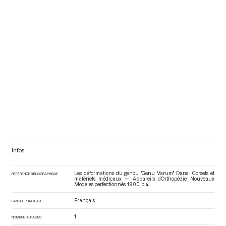
Infos
Les déformations du genou "Genu Varum". Dans : Corsets et
RÉFÉRENCE BIBLIOGRAPHIQUE
matériels médicaux — Appareils d’Orthopédie. Nouveaux
Modèles perfectionnés
. 1900. p. 4.
Français
LANGUE PRINCIPALE
1
NOMBRE DE PAGES