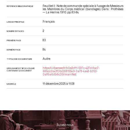
Feuillet II : Note de commande spéciale à l'usage de Messieurs
RÉFÉRENCE BIBLIOGRAPHIQUE
les Membres du Corps médical (bandages). Dans : Prothèses
— La Hernie
. 1910. pp. 83-84.
Français
LANGUE PRINCIPALE
2
NOMBRE DE PAGES
83
PREMIÈRE PAGE
84
DERNIÈRE PAGE
Autre
TYPOLOGIE DOCUMENTAIRE
https://iiif.persee.fr/b0e2cf11-597c-427d-8ac7-
URI DU MANIFEST IIIF DU VOLUME
CONTENANT LE DOCUMENT
68bcc0acf13b/26815549-3a78-4a48-b353-
0af6a6db6c39/manifest
11 décembre 2025 à 11:08
MODIFIÉ LE
Suivez-nous