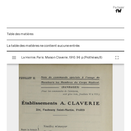
Partager
Table des matières
La table des matières ne contient aucune entrée.
V
La Hernie. Paris : Maison Claverie, 1910. 96 p. (Prothèses, 8)
i
s
u
a
l
i
s
e
u
r
M
i
r