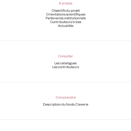
À propos
de
page
Objectifs du projet
Orientations scientifiques
Partenaires institutionnels
Contributeurs-trices
Actualités
Consulter
Les catalogues
Les contributeurs
Comprendre
Description du fonds Claverie