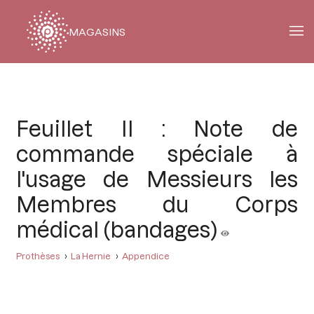
MAGASINS
Fil
d'Ariane
Feuillet II : Note de
commande spéciale à
l'usage de Messieurs les
Membres du Corps
médical (bandages)
Prothèses
La Hernie
Appendice