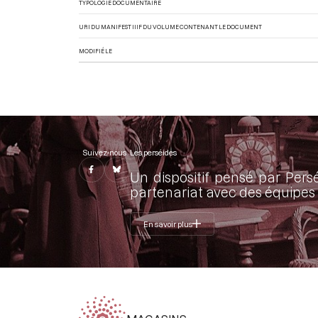
TYPOLOGIE DOCUMENTAIRE
URI DU MANIFEST IIIF DU VOLUME CONTENANT LE DOCUMENT
MODIFIÉ LE
Suivez-nous
Les perséides
Un dispositif pensé par Pers
partenariat avec des équipes 
En savoir plus