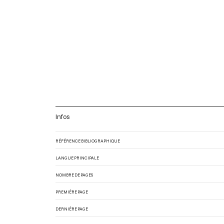
Infos
RÉFÉRENCE BIBLIOGRAPHIQUE
LANGUE PRINCIPALE
NOMBRE DE PAGES
PREMIÈRE PAGE
DERNIÈRE PAGE