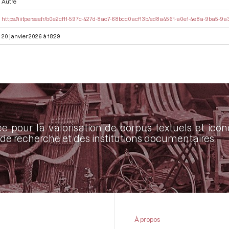
Autre
https://iiif.persee.fr/b0e2cf11-597c-427d-8ac7-68bcc0acf13b/ed8a4561-a0e1-4e8a-9ba5-
20 janvier 2026 à 18:29
ée pour la valorisation de corpus textuels et ic
de recherche et des institutions documentaires.
À propos