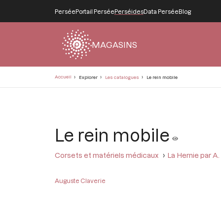
Persée
Portail Persée
Perséides
Data Persée
Blog
MAGASINS
Fil
Accueil
Explorer
Les catalogues
Le rein mobile
d'Ariane
Le rein mobile
Corsets et matériels médicaux
La Hernie par A.
Auguste Claverie