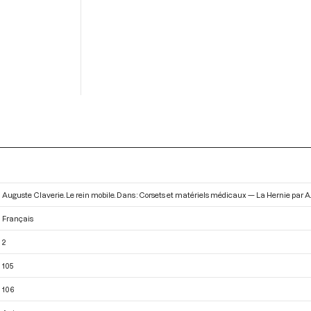
Auguste Claverie. Le rein mobile. Dans : Corsets et matériels médicaux — La Hernie par A
Français
2
105
106