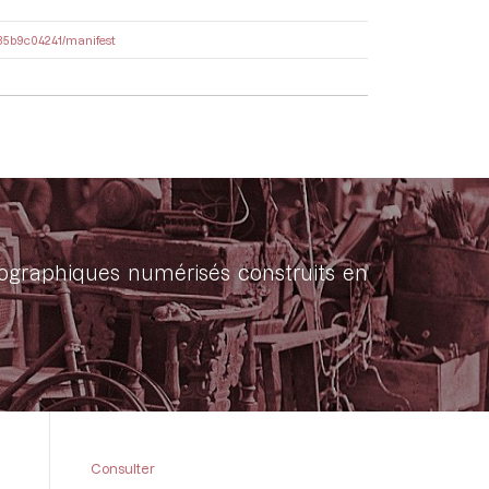
9a35b9c04241/manifest
onographiques numérisés construits en
Consulter