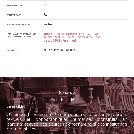
83
PREMIÈRE PAGE
84
DERNIÈRE PAGE
Autre
TYPOLOGIE DOCUMENTAIRE
https://iiif.persee.fr/b0e2cf11-597c-427d-8ac7-
URI DU MANIFEST IIIF DU VOLUME
CONTENANT LE DOCUMENT
68bcc0acf13b/05b6cf85-5ba5-409e-97ae-
da580610df8f/manifest
16 janvier 2026 à 20:34
MODIFIÉ LE
Suivez-nous
Les perséides
Un dispositif pensé par Persée pour la valorisation de corpus
textuels et iconographiques numérisés construits en
partenariat avec des équipes de recherche et des institutions
documentaires.