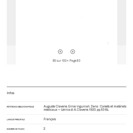
85 sur 100
• Page 83
Infos
Auguste Claverie. Ernie inguinali. Dans : Corsets et matériels
RÉFÉRENCE BIBLIOGRAPHIQUE
médicaux — L’ernia di A. Claverie
. 1920. pp. 83-84.
Français
LANGUE PRINCIPALE
2
NOMBRE DE PAGES