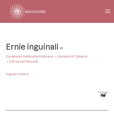
MAGASINS
Fil
d'Ariane
Ernie inguinali
Corsets et matériels médicaux
L’ernia di A. Claverie
L'Ernia nei Fanciulli
Auguste Claverie
Partager