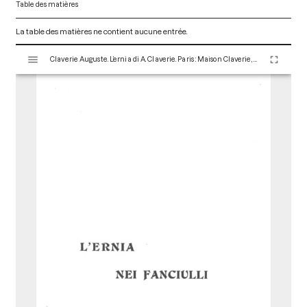
Table des matières
La table des matières ne contient aucune entrée.
V
Claverie Auguste. L’ernia di A. Claverie. Paris : Maison Claverie, 1920. 96 p. (Corsets et matériels médicaux, 9)
i
s
u
a
l
i
s
e
u
r
M
i
r
a
d
o
r