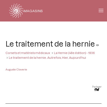
MAGASINS
Fil
d'Ariane
Le traitement de la hernie
Corsets et matériels médicaux
La Hernie (48e édition) - 1936
Le traitement de la hernie. Autrefois, Hier, Aujourd'hui
Auguste Claverie
Partager