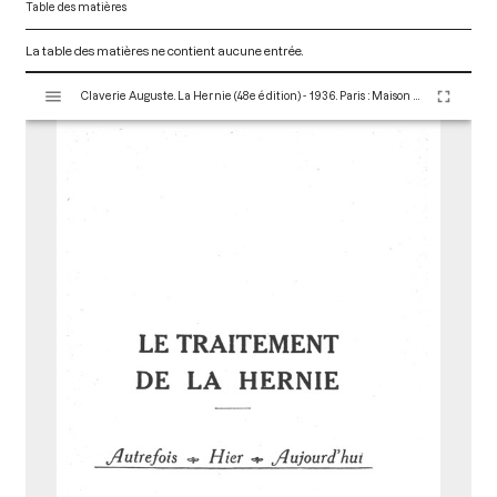
Table des matières
La table des matières ne contient aucune entrée.
V
Claverie Auguste. La Hernie (48e édition) - 1936. Paris : Maison Claverie, 1930. 166 p. (Corsets et matériels médicaux, 16)
i
s
u
a
l
i
s
e
u
r
M
i
r
a
d
o
r