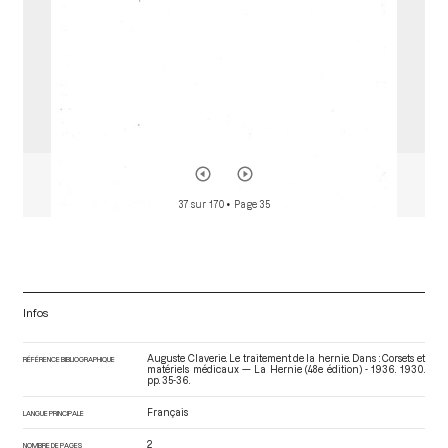
37 sur 170
• Page 35
Infos
Auguste Claverie. Le traitement de la hernie. Dans : Corsets et
RÉFÉRENCE BIBLIOGRAPHIQUE
matériels médicaux — La Hernie (48e édition) - 1936
. 1930.
pp. 35-36.
Français
LANGUE PRINCIPALE
2
NOMBRE DE PAGES