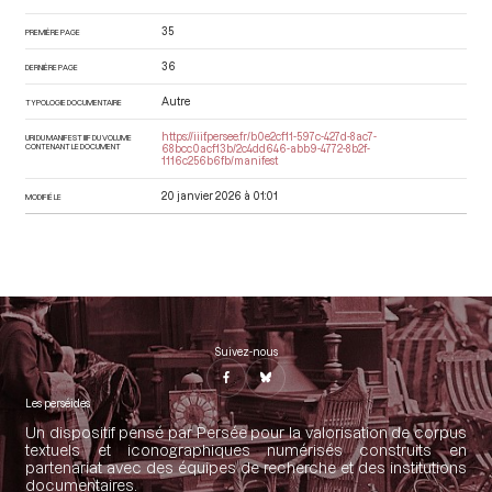
35
PREMIÈRE PAGE
36
DERNIÈRE PAGE
Autre
TYPOLOGIE DOCUMENTAIRE
https://iiif.persee.fr/b0e2cf11-597c-427d-8ac7-
URI DU MANIFEST IIIF DU VOLUME
CONTENANT LE DOCUMENT
68bcc0acf13b/2c4dd646-abb9-4772-8b2f-
1116c256b6fb/manifest
20 janvier 2026 à 01:01
MODIFIÉ LE
Suivez-nous
Les perséides
Un dispositif pensé par Persée pour la valorisation de corpus
textuels et iconographiques numérisés construits en
partenariat avec des équipes de recherche et des institutions
documentaires.