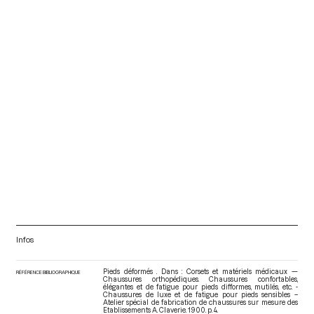
Infos
Pieds déformés . Dans : Corsets et matériels médicaux —
RÉFÉRENCE BIBLIOGRAPHIQUE
Chaussures orthopédiques. Chaussures confortables,
élégantes et de fatigue pour pieds difformes, mutilés, etc. -
Chaussures de luxe et de fatigue pour pieds sensibles –
Atelier spécial de fabrication de chaussures sur mesure des
Etablissements A. Claverie
. 1900. p. 4.