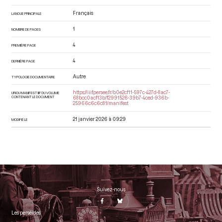
Français
LANGUE PRINCIPALE
1
NOMBRE DE PAGES
4
PREMIÈRE PAGE
4
DERNIÈRE PAGE
Autre
TYPOLOGIE DOCUMENTAIRE
https://iiif.persee.fr/b0e2cf11-597c-427d-8ac7-
URI DU MANIFEST IIIF DU VOLUME
CONTENANT LE DOCUMENT
68bcc0acf13b/f2991526-39b7-4ced-936b-
25966c6c6c81/manifest
21 janvier 2026 à 09:29
MODIFIÉ LE
Suivez-nous
Les perséides