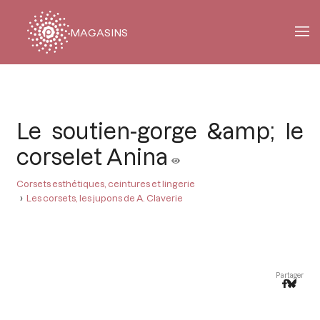
MAGASINS
Fil
d'Ariane
Le soutien-gorge &amp; le
corselet Anina
Corsets esthétiques, ceintures et lingerie
Les corsets, les jupons de A. Claverie
Partager