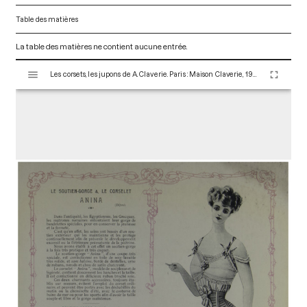
Table des matières
La table des matières ne contient aucune entrée.
V
Les corsets, les jupons de A. Claverie. Paris : Maison Claverie, 1900. 24 p. (Corsets esthétiques, ceintures et lingerie, 5)
i
s
u
a
l
i
s
e
u
r
M
i
r
a
d
o
r