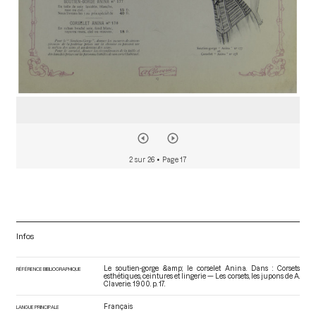
2 sur 26
• Page 17
Infos
Le soutien-gorge &amp; le corselet Anina. Dans : Corsets
RÉFÉRENCE BIBLIOGRAPHIQUE
esthétiques, ceintures et lingerie — Les corsets, les jupons de A.
Claverie
. 1900. p. 17.
Français
LANGUE PRINCIPALE