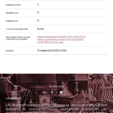
3
NOMBRE DE PAGES
17
PREMIÈRE PAGE
17
DERNIÈRE PAGE
Autre
TYPOLOGIE DOCUMENTAIRE
https://iiif.persee.fr/b0e2cf11-597c-427d-8ac7-
URI DU MANIFEST IIIF DU VOLUME
CONTENANT LE DOCUMENT
68bcc0acf13b/6ec79ed7-fc74-427d-8559-
a9a871ffbb75/manifest
10 septembre 2025 à 16:53
MODIFIÉ LE
Suivez-nous
Les perséides
Un dispositif pensé par Persée pour la valorisation de corpus
textuels et iconographiques numérisés construits en
partenariat avec des équipes de recherche et des institutions