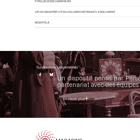
TYPOLOGIE DOCUMENTAIRE
URI DU MANIFEST IIIF DU VOLUME CONTENANT LE DOCUMENT
MODIFIÉ LE
Suivez-nous
Les perséides
Un dispositif pensé par Pers
partenariat avec des équipes 
En savoir plus