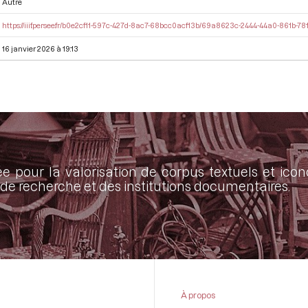
Autre
https://iiif.persee.fr/b0e2cf11-597c-427d-8ac7-68bcc0acf13b/69a8623c-2444-44a0-861b-78
16 janvier 2026 à 19:13
ée pour la valorisation de corpus textuels et ic
de recherche et des institutions documentaires.
À propos