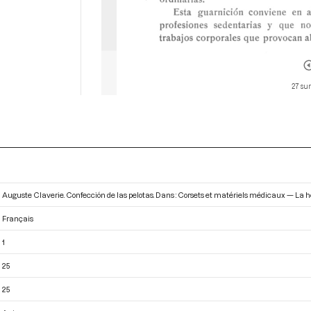
27 sur
Auguste Claverie. Confección de las pelotas. Dans : Corsets et matériels médicaux — La 
Français
1
25
25