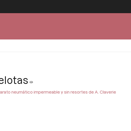
elotas
parato neumático impermeable y sin resortes de A. Claverie