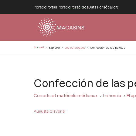
Persée
Portail Persée
Perséides
Data Persée
Blog
MAGASINS
Fil
Accueil
Explorer
Les catalogues
Confección de las pelotas
d'Ariane
Confección de las p
Corsets et matériels médicaux
La hernia
El a
Auguste Claverie