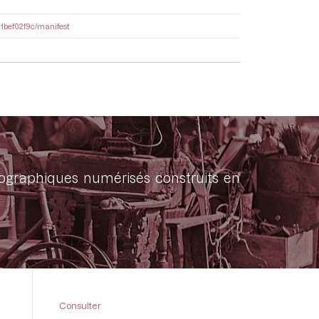
11bef02f9c/manifest
onographiques numérisés construits en
Consulter