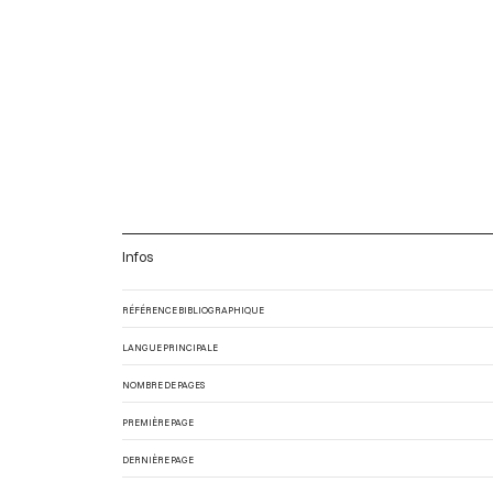
Infos
RÉFÉRENCE BIBLIOGRAPHIQUE
LANGUE PRINCIPALE
NOMBRE DE PAGES
PREMIÈRE PAGE
DERNIÈRE PAGE