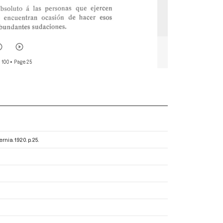
 100
• Page 25
hernia
. 1920. p. 25.