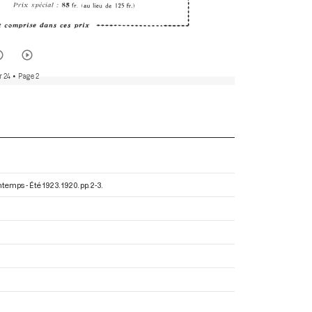
r 24
• Page 2
intemps - Été 1923
. 1920. pp. 2-3.