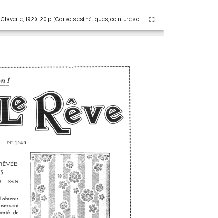
A. Claverie Printemps - Été 1923. Paris : Maison Claverie, 1920. 20 p. (Corsets esthétiques, ceintures et lingerie, 42)