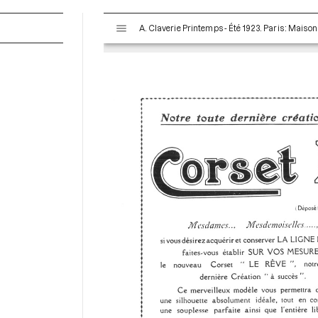
V
i
s
u
a
l
i
s
e
u
r
M
i
r
a
d
o
r