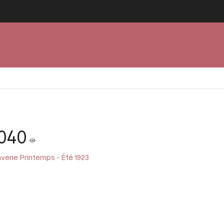
1040
averie Printemps - Été 1923