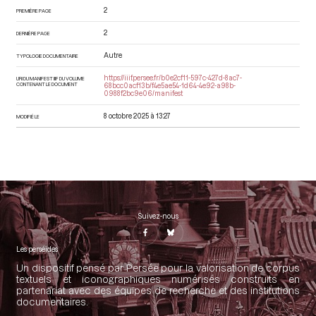
2
PREMIÈRE PAGE
2
DERNIÈRE PAGE
Autre
TYPOLOGIE DOCUMENTAIRE
https://iiif.persee.fr/b0e2cf11-597c-427d-8ac7-
URI DU MANIFEST IIIF DU VOLUME
CONTENANT LE DOCUMENT
68bcc0acf13b/f4e5ae54-1d64-4e92-a98b-
0988f2bc9e06/manifest
8 octobre 2025 à 13:27
MODIFIÉ LE
Suivez-nous
Les perséides
Un dispositif pensé par Persée pour la valorisation de corpus
textuels et iconographiques numérisés construits en
partenariat avec des équipes de recherche et des institutions
documentaires.