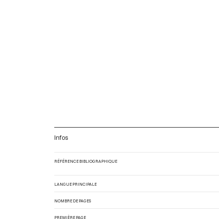
Infos
RÉFÉRENCE BIBLIOGRAPHIQUE
LANGUE PRINCIPALE
NOMBRE DE PAGES
PREMIÈRE PAGE