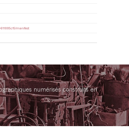
10611885c15/manifest
onographiques numérisés construits en