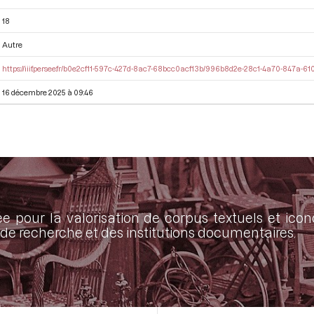
18
Autre
https://iiif.persee.fr/b0e2cf11-597c-427d-8ac7-68bcc0acf13b/996b8d2e-28c1-4a70-847a-6
16 décembre 2025 à 09:46
ée pour la valorisation de corpus textuels et ic
de recherche et des institutions documentaires.