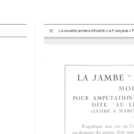
V
La nouvelle jambe artificielle « La Française ». 
i
s
u
a
l
i
s
e
u
r
M
i
r
a
d
o