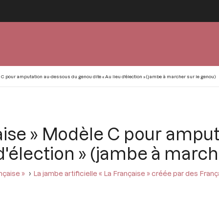
C pour amputation au-dessous du genou dite « Au lieu d'élection » (jambe à marcher sur le genou)
aise » Modèle C pour ampu
 d'élection » (jambe à march
nçaise »
La jambe artificielle « La Française » créée par des Fran