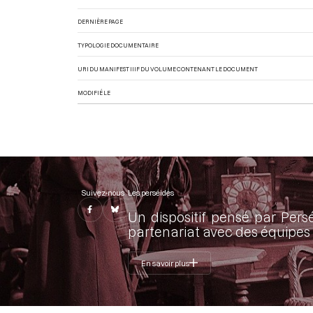
DERNIÈRE PAGE
TYPOLOGIE DOCUMENTAIRE
URI DU MANIFEST IIIF DU VOLUME CONTENANT LE DOCUMENT
MODIFIÉ LE
Suivez-nous
Les perséides
Un dispositif pensé par Pers
partenariat avec des équipes 
En savoir plus