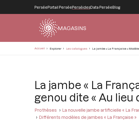
Persée
Portail Persée
Perséides
Data Persée
Blog
MAGASINS
Fil
Accueil
Explorer
Les catalogues
La jambe « La Française » Modèle 
d'Ariane
La jambe « La Franç
genou dite « Au lieu
Prothèses
La nouvelle jambe artificielle « La Fra
Différents modèles de jambes « La Française »