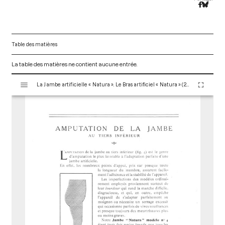
Table des matières
La table des matières ne contient aucune entrée.
V
La Jambe artificielle « Natura ». Le Bras artificiel « Natura » (2nde édition) Paris : Maison Claverie, 1915. 36 p. (Prothèses, 16)
i
s
u
a
l
i
s
e
u
r
M
i
r
a
d