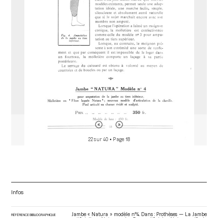
o
r
22 sur 40
• Page 18
Infos
Jambe « Natura » modèle n°4. Dans : Prothèses — La Jambe
RÉFÉRENCE BIBLIOGRAPHIQUE