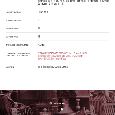
artificielle « Natura ». Le Bras artificiel « Natura » (2nde
édition)
. 1915. pp. 18-19.
Français
LANGUE PRINCIPALE
2
NOMBRE DE PAGES
18
PREMIÈRE PAGE
19
DERNIÈRE PAGE
Autre
TYPOLOGIE DOCUMENTAIRE
https://iiif.persee.fr/b0e2cf11-597c-427d-8ac7-
URI DU MANIFEST IIIF DU VOLUME
CONTENANT LE DOCUMENT
68bcc0acf13b/2a7fde1c-2e84-4124-8ddf-
e9b420bf32b8/manifest
16 décembre 2025 à 09:55
MODIFIÉ LE
Suivez-nous