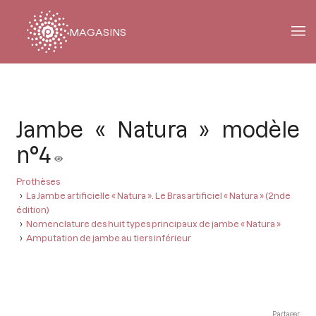
MAGASINS
Fil
d'Ariane
Jambe « Natura » modèle
n°4
Prothèses
La Jambe artificielle « Natura ». Le Bras artificiel « Natura » (2nde
édition)
Nomenclature des huit types principaux de jambe « Natura »
Amputation de jambe au tiers inférieur
Partager