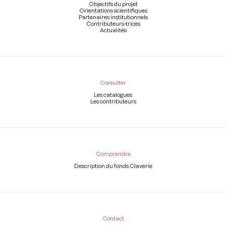
page
Objectifs du projet
Orientations scientifiques
Partenaires institutionnels
Contributeurs-trices
Actualités
Consulter
Les catalogues
Les contributeurs
Comprendre
Description du fonds Claverie
Contact