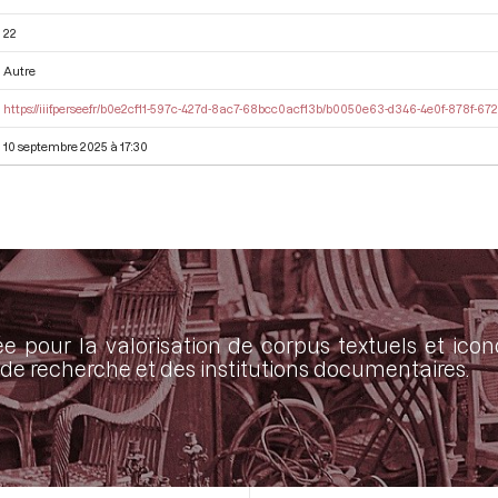
22
Autre
https://iiif.persee.fr/b0e2cf11-597c-427d-8ac7-68bcc0acf13b/b0050e63-d346-4e0f-878f-67
10 septembre 2025 à 17:30
ée pour la valorisation de corpus textuels et ic
de recherche et des institutions documentaires.