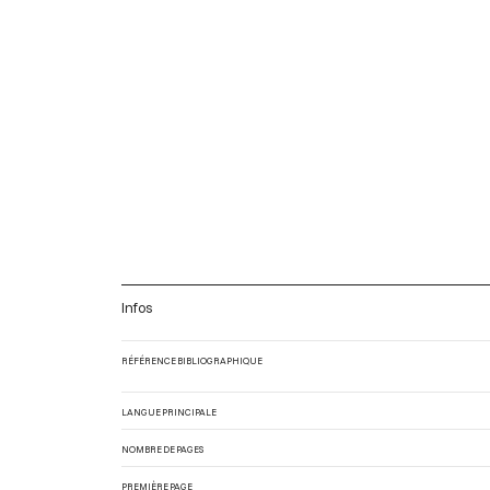
Infos
RÉFÉRENCE BIBLIOGRAPHIQUE
LANGUE PRINCIPALE
NOMBRE DE PAGES
PREMIÈRE PAGE