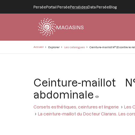
Persée
Portail Persée
Perséides
Data Persée
Blog
MAGASINS
Fil
Accueil
Explorer
Les catalogues
Ceinture-maillot N° 22 contre le 
d'Ariane
Ceinture-maillot
abdominale
Corsets esthétiques, ceintures et lingerie
Les C
La ceinture-maillot du Docteur Clarans. Les cor