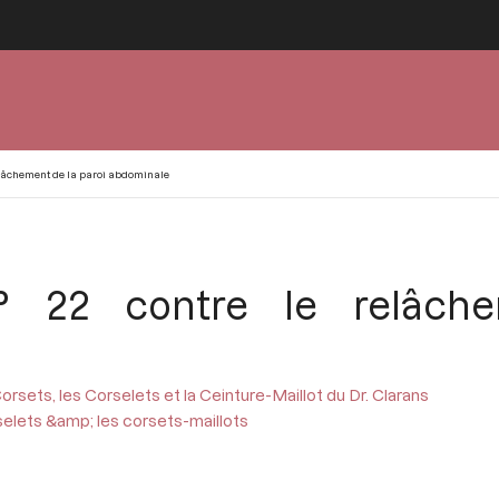
relâchement de la paroi abdominale
 N° 22 contre le relâch
orsets, les Corselets et la Ceinture-Maillot du Dr. Clarans
selets &amp; les corsets-maillots