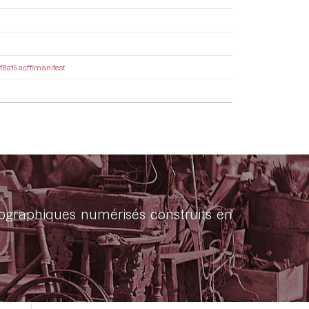
2f8d15acff/manifest
onographiques numérisés construits en