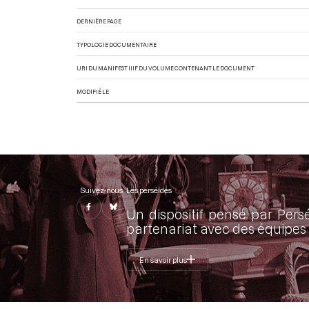
DERNIÈRE PAGE
TYPOLOGIE DOCUMENTAIRE
URI DU MANIFEST IIIF DU VOLUME CONTENANT LE DOCUMENT
MODIFIÉ LE
Suivez-nous
Les perséides
Un dispositif pensé par Pers
partenariat avec des équipes 
En savoir plus