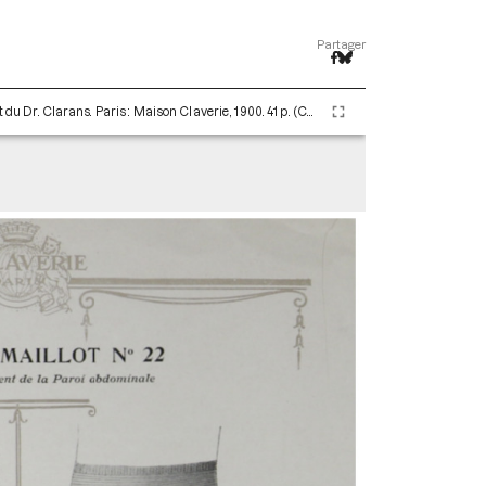
Partager
Les Corsets, les Corselets et la Ceinture-Maillot du Dr. Clarans. Paris : Maison Claverie, 1900. 41 p. (Corsets esthétiques, ceintures et lingerie, 8)