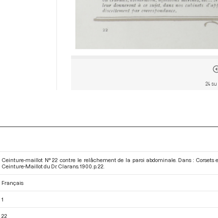
24 su
Ceinture-maillot N° 22 contre le relâchement de la paroi abdominale. Dans : Corsets est
Ceinture-Maillot du Dr. Clarans
. 1900. p. 22.
Français
1
22