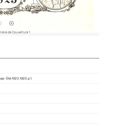
ière de Couverture 1
mps - Été 1923
. 1920. p. 1.