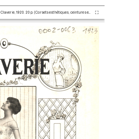
A. Claverie Printemps - Été 1923. Paris : Maison Claverie, 1920. 20 p. (Corsets esthétiques, ceintures et lingerie, 42)