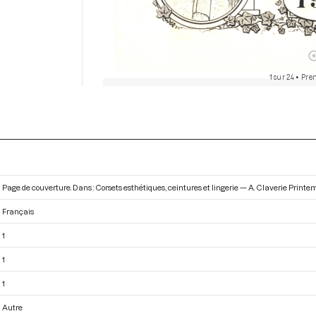
1 sur 24
• Prem
Page de couverture. Dans : Corsets esthétiques, ceintures et lingerie — A. Claverie Printe
Français
1
1
1
Autre