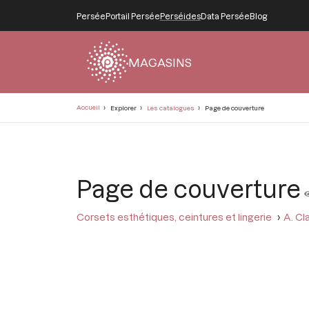
Persée
Portail Persée
Perséides
Data Persée
Blog
MAGASINS
Fil
Accueil
Explorer
Les catalogues
Page de couverture
d'Ariane
Page de couverture
Corsets esthétiques, ceintures et lingerie
A. Cl