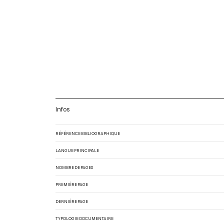
Infos
RÉFÉRENCE BIBLIOGRAPHIQUE
LANGUE PRINCIPALE
NOMBRE DE PAGES
PREMIÈRE PAGE
DERNIÈRE PAGE
TYPOLOGIE DOCUMENTAIRE