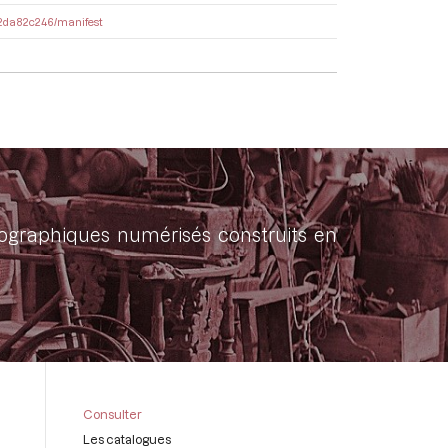
dd2da82c246/manifest
onographiques numérisés construits en
Consulter
Les catalogues