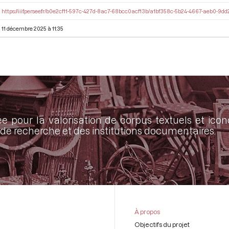
https://iiif.persee.fr/b0e2cf11-597c-427d-8ac7-68bcc0acf13b/a1bf358c-5b24-4667-aeb0-9
11 décembre 2025 à 11:35
ée pour la valorisation de corpus textuels et ic
de recherche et des institutions documentaires.
À propos
Objectifs du projet