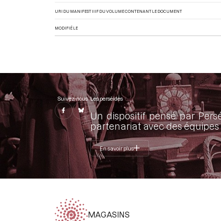
URI DU MANIFEST IIIF DU VOLUME CONTENANT LE DOCUMENT
MODIFIÉ LE
Suivez-nous
Les perséides
Un dispositif pensé par Pers
partenariat avec des équipes 
En savoir plus
MAGASINS