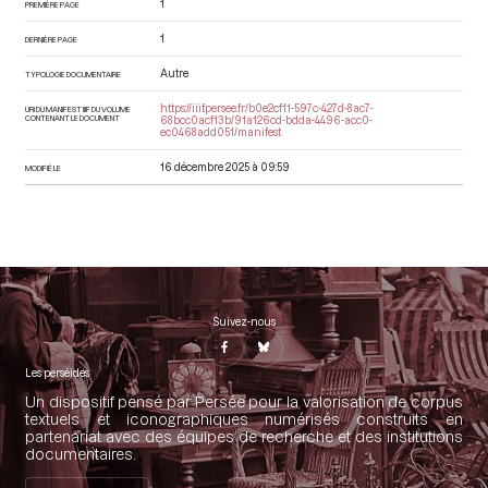
1
PREMIÈRE PAGE
1
DERNIÈRE PAGE
Autre
TYPOLOGIE DOCUMENTAIRE
https://iiif.persee.fr/b0e2cf11-597c-427d-8ac7-
URI DU MANIFEST IIIF DU VOLUME
CONTENANT LE DOCUMENT
68bcc0acf13b/91a126cd-bdda-4496-acc0-
ec0468add051/manifest
16 décembre 2025 à 09:59
MODIFIÉ LE
Suivez-nous
Les perséides
Un dispositif pensé par Persée pour la valorisation de corpus
textuels et iconographiques numérisés construits en
partenariat avec des équipes de recherche et des institutions
documentaires.