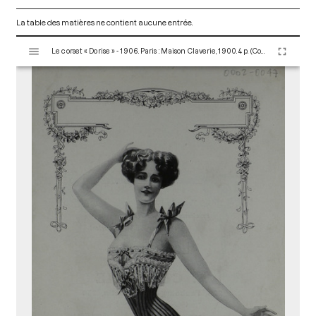
La table des matières ne contient aucune entrée.
V
Le corset « Dorise » - 1906. Paris : Maison Claverie, 1900. 4 p. (Corsets esthétiques, ceintures et lingerie, 11)
i
s
u
a
l
i
s
e
u
r
M
i
r
a
d
o
r