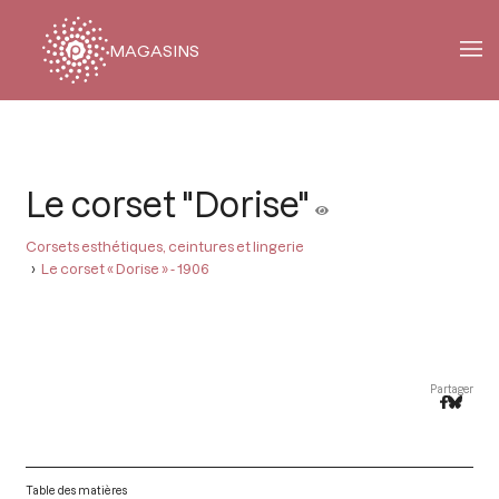
MAGASINS
Fil
d'Ariane
Le corset "Dorise"
Corsets esthétiques, ceintures et lingerie
Le corset « Dorise » - 1906
Partager
Table des matières