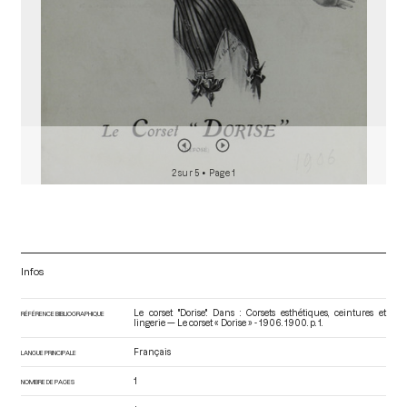
2 sur 5
• Page 1
Infos
Le corset "Dorise". Dans : Corsets esthétiques, ceintures et
RÉFÉRENCE BIBLIOGRAPHIQUE
lingerie — Le corset « Dorise » - 1906
. 1900. p. 1.
Français
LANGUE PRINCIPALE
1
NOMBRE DE PAGES