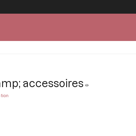
amp; accessoires
ction