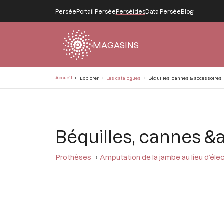
Persée
Portail Persée
Perséides
Data Persée
Blog
MAGASINS
Fil
Accueil
Explorer
Les catalogues
Béquilles, cannes & accessoires
d'Ariane
Béquilles, cannes &
Prothèses
Amputation de la jambe au lieu d’éle