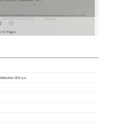
r 5
• Page 4
d’élection
. 1910. p. 4.