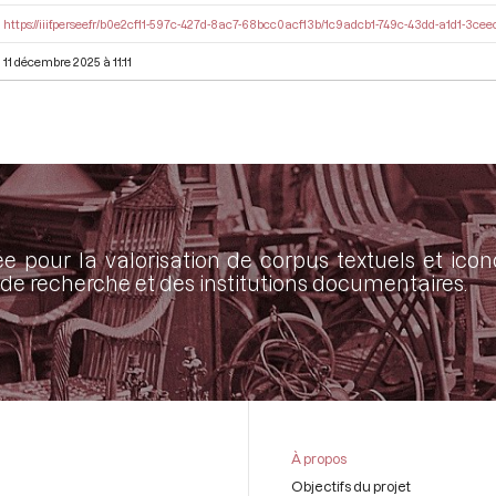
https://iiif.persee.fr/b0e2cf11-597c-427d-8ac7-68bcc0acf13b/1c9adcb1-749c-43dd-a1d1-3c
11 décembre 2025 à 11:11
ée pour la valorisation de corpus textuels et ic
de recherche et des institutions documentaires.
À propos
Objectifs du projet