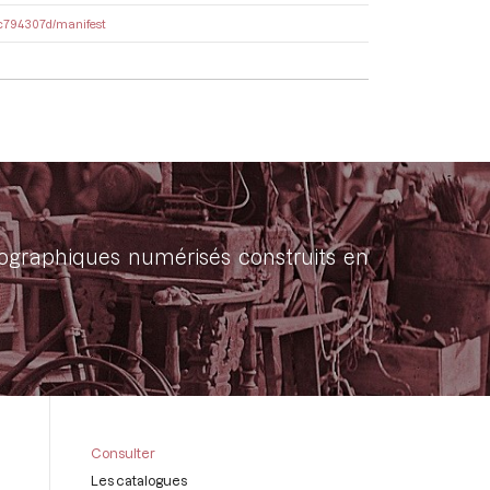
eec794307d/manifest
onographiques numérisés construits en
Consulter
Les catalogues