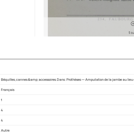
5 su
Béquilles, cannes &amp; accessoires. Dans : Prothèses — Amputation de la jambe au lieu 
Français
1
4
4
Autre