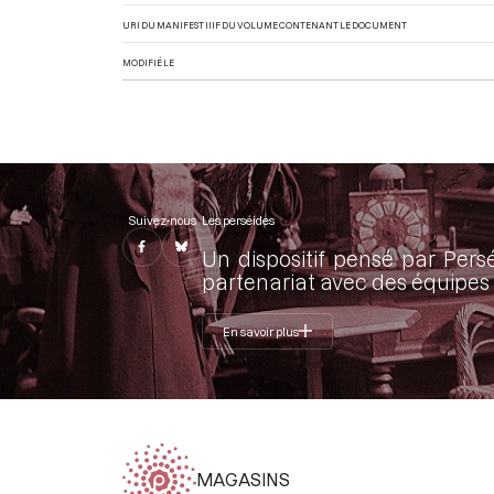
URI DU MANIFEST IIIF DU VOLUME CONTENANT LE DOCUMENT
MODIFIÉ LE
Suivez-nous
Les perséides
Un dispositif pensé par Pers
partenariat avec des équipes 
En savoir plus
MAGASINS