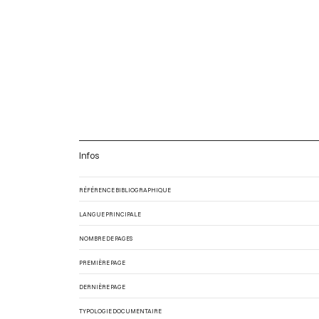
Infos
RÉFÉRENCE BIBLIOGRAPHIQUE
LANGUE PRINCIPALE
NOMBRE DE PAGES
PREMIÈRE PAGE
DERNIÈRE PAGE
TYPOLOGIE DOCUMENTAIRE