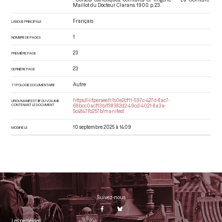
Maillot du Docteur Clarans
. 1900. p. 23.
Français
LANGUE PRINCIPALE
1
NOMBRE DE PAGES
23
PREMIÈRE PAGE
23
DERNIÈRE PAGE
Autre
TYPOLOGIE DOCUMENTAIRE
https://iiif.persee.fr/b0e2cf11-597c-427d-8ac7-
URI DU MANIFEST IIIF DU VOLUME
CONTENANT LE DOCUMENT
68bcc0acf13b/f38382d2-49cd-4021-8a3a-
5c4847fb257b/manifest
10 septembre 2025 à 14:09
MODIFIÉ LE
Suivez-nous
Les perséides