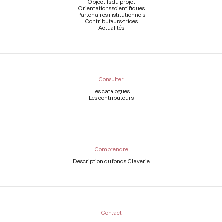
page
Objectifs du projet
Orientations scientifiques
Partenaires institutionnels
Contributeurs-trices
Actualités
Consulter
Les catalogues
Les contributeurs
Comprendre
Description du fonds Claverie
Contact