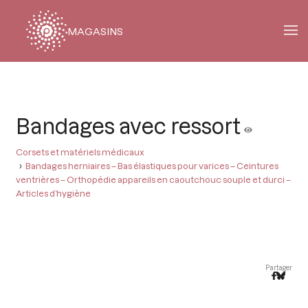
MAGASINS
Fil
d'Ariane
Bandages avec ressort
Corsets et matériels médicaux
Bandages herniaires – Bas élastiques pour varices – Ceintures
ventrières – Orthopédie appareils en caoutchouc souple et durci –
Articles d’hygiène
Partager