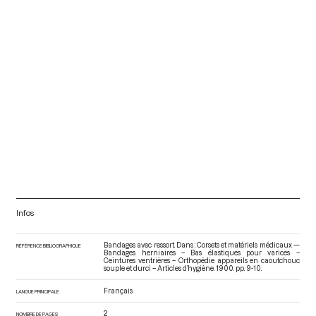
Infos
Bandages avec ressort. Dans : Corsets et matériels médicaux —
RÉFÉRENCE BIBLIOGRAPHIQUE
Bandages herniaires – Bas élastiques pour varices –
Ceintures ventrières – Orthopédie appareils en caoutchouc
souple et durci – Articles d’hygiène
. 1900. pp. 9-10.
Français
LANGUE PRINCIPALE
2
NOMBRE DE PAGES