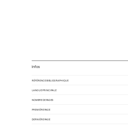
Infos
RÉFÉRENCE BIBLIOGRAPHIQUE
LANGUE PRINCIPALE
NOMBRE DE PAGES
PREMIÈRE PAGE
DERNIÈRE PAGE