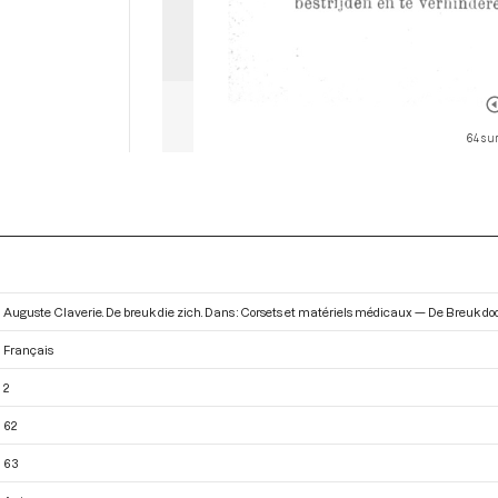
64 sur
Auguste Claverie. De breuk die zich. Dans : Corsets et matériels médicaux — De Breuk doo
Français
2
62
63