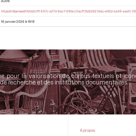
Autre
https://iiif.persee.fr/b0e2cf11-597c-427d-8ac7-68bcc0acf13b/2d623b4c-e92d-4a96-aad0
16 janvier 2026 à 18:19
ée pour la valorisation de corpus textuels et ic
de recherche et des institutions documentaires.
À propos