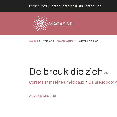
Persée
Portail Persée
Perséides
Data Persée
Blog
MAGASINS
Fil
Accueil
Explorer
Les catalogues
De breuk die zich
d'Ariane
De breuk die zich
Corsets et matériels médicaux
De Breuk door A
Auguste Claverie