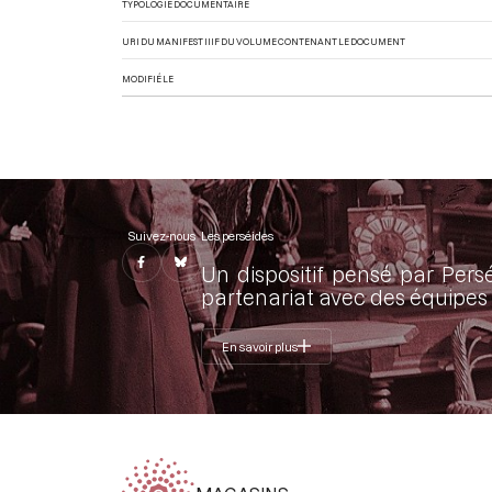
TYPOLOGIE DOCUMENTAIRE
URI DU MANIFEST IIIF DU VOLUME CONTENANT LE DOCUMENT
MODIFIÉ LE
Suivez-nous
Les perséides
Un dispositif pensé par Pers
partenariat avec des équipes 
En savoir plus