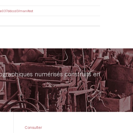
-38e037ddccd3/manifest
onographiques numérisés construits en
Consulter