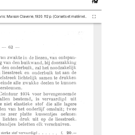
Claverie Auguste. De Breuk door A. Claverie. Paris : Maison Claverie, 1920. 112 p. (Corsets et matériels médicaux, 6)