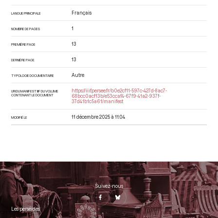
Français
LANGUE PRINCIPALE
1
NOMBRE DE PAGES
13
PREMIÈRE PAGE
13
DERNIÈRE PAGE
Autre
TYPOLOGIE DOCUMENTAIRE
https://iiif.persee.fr/b0e2cf11-597c-427d-8ac7-
URI DU MANIFEST IIIF DU VOLUME
CONTENANT LE DOCUMENT
68bcc0acf13b/e53ccaf4-67f9-41a2-937f-
37d41b1c5a61/manifest
11 décembre 2025 à 11:04
MODIFIÉ LE
Suivez-nous
Les perséides