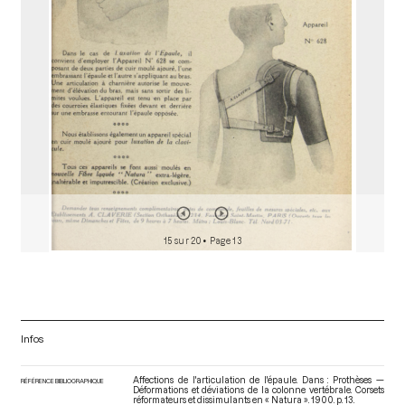
r
15 sur 20
• Page 13
Infos
Affections de l'articulation de l'épaule. Dans : Prothèses —
RÉFÉRENCE BIBLIOGRAPHIQUE
Déformations et déviations de la colonne vertébrale. Corsets
réformateurs et dissimulants en « Natura »
. 1900. p. 13.