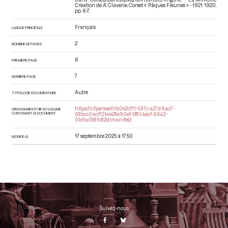
Création de A. Claverie. Corset « Pâques Fleuries » - 1921
. 1920.
pp. 6-7.
Français
LANGUE PRINCIPALE
2
NOMBRE DE PAGES
6
PREMIÈRE PAGE
7
DERNIÈRE PAGE
Autre
TYPOLOGIE DOCUMENTAIRE
https://iiif.persee.fr/b0e2cf11-597c-427d-8ac7-
URI DU MANIFEST IIIF DU VOLUME
CONTENANT LE DOCUMENT
68bcc0acf13b/e28e90ef-5f81-4ecf-9643-
0b9a0881c82d/manifest
17 septembre 2025 à 17:50
MODIFIÉ LE
Suivez-nous