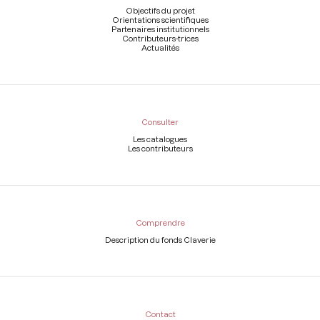
page
Objectifs du projet
Orientations scientifiques
Partenaires institutionnels
Contributeurs-trices
Actualités
Consulter
Les catalogues
Les contributeurs
Comprendre
Description du fonds Claverie
Contact