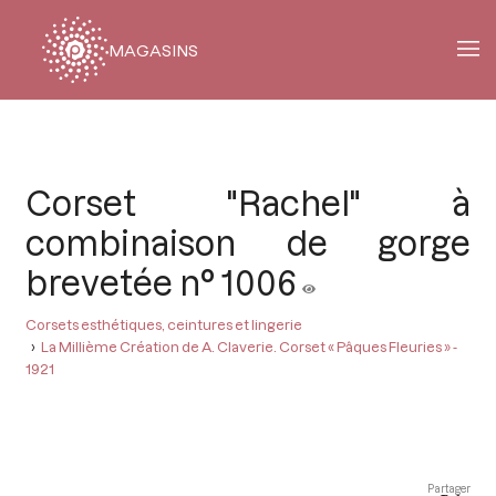
MAGASINS
Fil
d'Ariane
Corset "Rachel" à
combinaison de gorge
brevetée n° 1006
Corsets esthétiques, ceintures et lingerie
La Millième Création de A. Claverie. Corset « Pâques Fleuries » -
1921
Partager