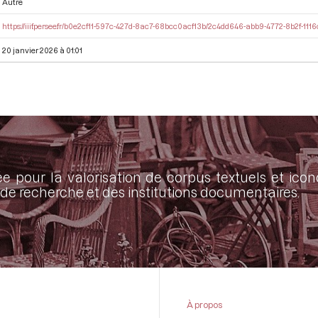
Autre
https://iiif.persee.fr/b0e2cf11-597c-427d-8ac7-68bcc0acf13b/2c4dd646-abb9-4772-8b2f-11
20 janvier 2026 à 01:01
ée pour la valorisation de corpus textuels et ic
de recherche et des institutions documentaires.
À propos