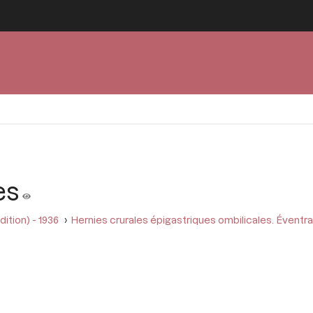
es
ition) - 1936
Hernies crurales épigastriques ombilicales. Évent