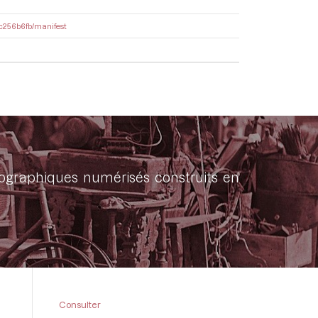
16c256b6fb/manifest
onographiques numérisés construits en
Consulter