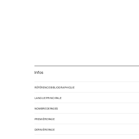
Infos
RÉFÉRENCE BIBLIOGRAPHIQUE
LANGUE PRINCIPALE
NOMBRE DE PAGES
PREMIÈRE PAGE
DERNIÈRE PAGE