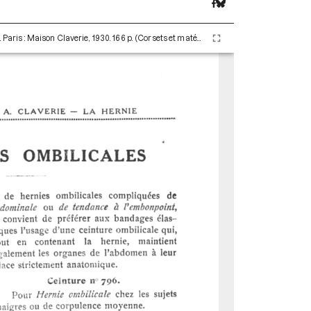
Claverie Auguste. La Hernie (48e édition) - 1936. Paris : Maison Claverie, 1930. 166 p. (Corsets et matériels médicaux, 16)