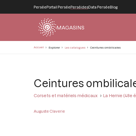
Persée
Portail Persée
Perséides
Data Persée
Blog
MAGASINS
Fil
Accueil
Explorer
Les catalogues
Ceintures ombilicales
d'Ariane
Ceintures ombilical
Corsets et matériels médicaux
La Hernie (48e éd
Auguste Claverie