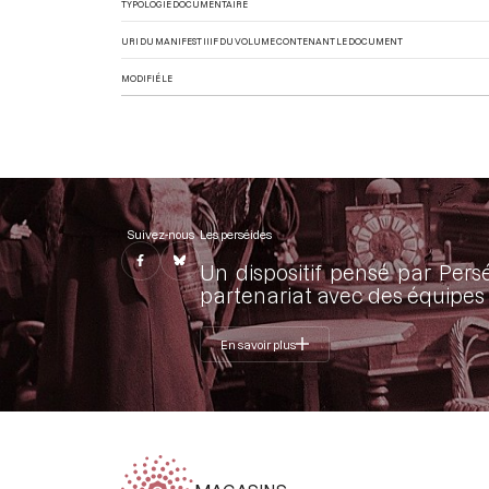
TYPOLOGIE DOCUMENTAIRE
URI DU MANIFEST IIIF DU VOLUME CONTENANT LE DOCUMENT
MODIFIÉ LE
Suivez-nous
Les perséides
Un dispositif pensé par Pers
partenariat avec des équipes 
En savoir plus