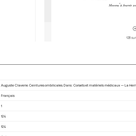
128 sur
Auguste Claverie. Ceintures ombilicales. Dans : Corsets et matériels médicaux — La Herni
Français
1
124
124