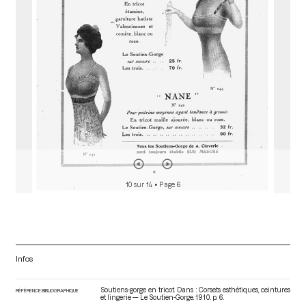
r
10 sur 14
• Page 6
Infos
Soutiens-gorge en tricot. Dans : Corsets esthétiques, ceintures
RÉFÉRENCE BIBLIOGRAPHIQUE
et lingerie — Le Soutien-Gorge
. 1910. p. 6.