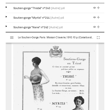
Soutien-gorge "Thisbé" n° 240
[Autre]
p.6
Soutien-gorge "Myrtis" n° 244
[Autre]
p.6
Soutien-gorge "Nane" n° 242
[Autre]
p.6
V
Le Soutien-Gorge. Paris : Maison Claverie, 1910. 10 p. (Corsets esthétiques, ceintures et lingerie, 13)
i
s
u
a
l
i
s
e
u
r
M
i
r
a
d
o