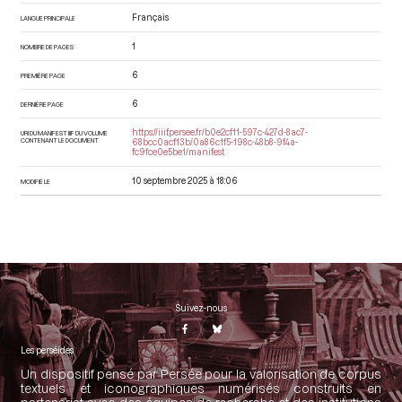
Français
LANGUE PRINCIPALE
1
NOMBRE DE PAGES
6
PREMIÈRE PAGE
6
DERNIÈRE PAGE
https://iiif.persee.fr/b0e2cf11-597c-427d-8ac7-
URI DU MANIFEST IIIF DU VOLUME
CONTENANT LE DOCUMENT
68bcc0acf13b/0a86c1f5-198c-48b8-9f4a-
fc9fce0e5be1/manifest
10 septembre 2025 à 18:06
MODIFIÉ LE
Suivez-nous
Les perséides
Un dispositif pensé par Persée pour la valorisation de corpus
textuels et iconographiques numérisés construits en