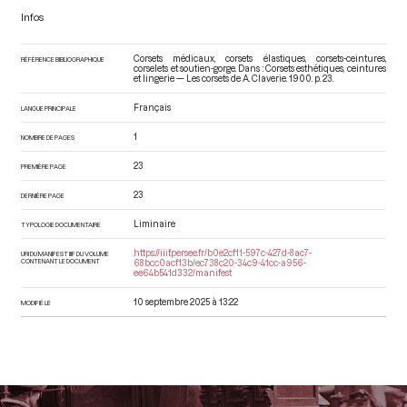
Infos
Corsets médicaux, corsets élastiques, corsets-ceintures,
RÉFÉRENCE BIBLIOGRAPHIQUE
corselets et soutien-gorge. Dans : Corsets esthétiques, ceintures
et lingerie — Les corsets de A. Claverie
. 1900. p. 23.
Français
LANGUE PRINCIPALE
1
NOMBRE DE PAGES
23
PREMIÈRE PAGE
23
DERNIÈRE PAGE
Liminaire
TYPOLOGIE DOCUMENTAIRE
https://iiif.persee.fr/b0e2cf11-597c-427d-8ac7-
URI DU MANIFEST IIIF DU VOLUME
CONTENANT LE DOCUMENT
68bcc0acf13b/ec738c20-34c9-41cc-a956-
ee64b541d332/manifest
10 septembre 2025 à 13:22
MODIFIÉ LE