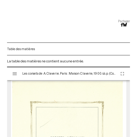
Partager
Table des matières
La table des matières ne contient aucune entrée.
V
Les corsets de A. Claverie. Paris : Maison Claverie, 1900. 44 p. (Corsets esthétiques, ceintures et lingerie, 1)
i
s
u
a
l
i
s
e
u
r
M