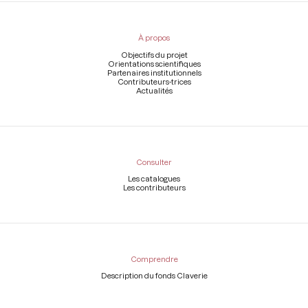
Menu
du
pied
À propos
de
page
Objectifs du projet
Orientations scientifiques
Partenaires institutionnels
Contributeurs-trices
Actualités
Consulter
Les catalogues
Les contributeurs
Comprendre
Description du fonds Claverie