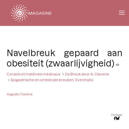
MAGASINS
Fil
d'Ariane
Navelbreuk gepaard aan
obesiteit (zwaarlijvigheid)
Corsets et matériels médicaux
De Breuk door A. Claverie
Epigastrische en ombilicale breuken. Eventratio
Auguste Claverie
Partager