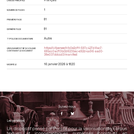
Français
LANGUE PRINCIPALE
1
NOMBRE DE PAGES
81
PREMIÈRE PAGE
81
DERNIÈRE PAGE
Autre
TYPOLOGIE DOCUMENTAIRE
https://iiif.persee.fr/b0e2cf11-597c-427d-8ac7-
URI DU MANIFEST IIIF DU VOLUME
CONTENANT LE DOCUMENT
68bcc0acf13b/2d623b4c-e92d-4a96-aad0-
38e037ddccd3/manifest
16 janvier 2026 à 18:20
MODIFIÉ LE
Suivez-nous
Les perséides
Un dispositif pensé par Persée pour la valorisation de corpus
textuels et iconographiques numérisés construits en