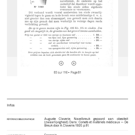
83 sur 116
• Page 81
Infos
Auguste Claverie. Navelbreuk gepaard aan obesiteit
RÉFÉRENCE BIBLIOGRAPHIQUE
(zwaarlijvigheid). Dans : Corsets et matériels médicaux — De
Breuk door A. Claverie
. 1920. p. 81.