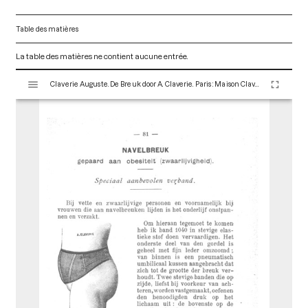
Table des matières
La table des matières ne contient aucune entrée.
V
Claverie Auguste. De Breuk door A. Claverie. Paris : Maison Claverie, 1920. 112 p. (Corsets et matériels médicaux, 6)
i
s
u
a
l
i
s
e
u
r
M
i
r
a
d
o
r