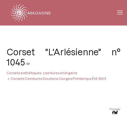
MAGASINS
Fil
d'Ariane
Corset "L'Arlésienne" n°
1045
Corsets esthétiques, ceintures et lingerie
Corsets Ceintures Soutiens-Gorges Printemps-Été 1925
Partager