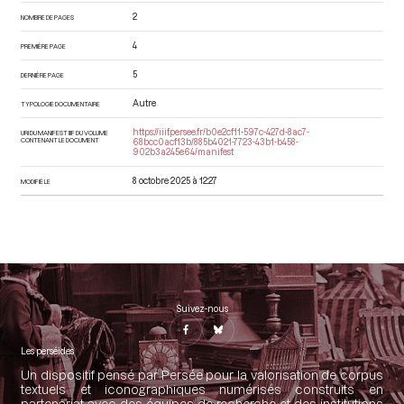
2
NOMBRE DE PAGES
4
PREMIÈRE PAGE
5
DERNIÈRE PAGE
Autre
TYPOLOGIE DOCUMENTAIRE
https://iiif.persee.fr/b0e2cf11-597c-427d-8ac7-
URI DU MANIFEST IIIF DU VOLUME
CONTENANT LE DOCUMENT
68bcc0acf13b/885b4021-7723-43b1-b458-
902b3a245e64/manifest
8 octobre 2025 à 12:27
MODIFIÉ LE
Suivez-nous
Les perséides
Un dispositif pensé par Persée pour la valorisation de corpus
textuels et iconographiques numérisés construits en
partenariat avec des équipes de recherche et des institutions