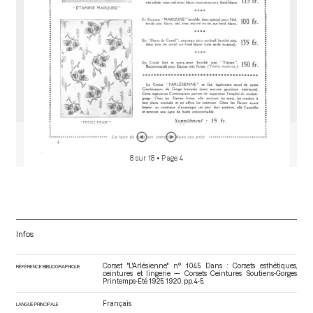
8 sur 18
• Page 4
Infos
Corset "L'Arlésienne" n° 1045. Dans : Corsets esthétiques,
RÉFÉRENCE BIBLIOGRAPHIQUE
ceintures et lingerie — Corsets Ceintures Soutiens-Gorges
Printemps-Été 1925
. 1920. pp. 4-5.
Français
LANGUE PRINCIPALE