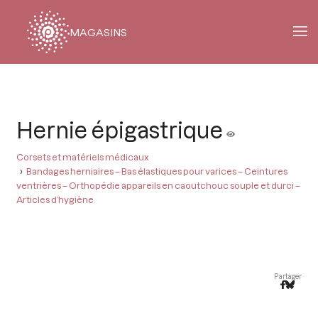
MAGASINS
Fil
d'Ariane
Hernie épigastrique
Corsets et matériels médicaux
Bandages herniaires – Bas élastiques pour varices – Ceintures
ventrières – Orthopédie appareils en caoutchouc souple et durci –
Articles d’hygiène
Partager