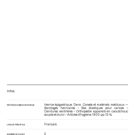
Infos
Hernie épigastrique. Dans : Corsets et matériels médicaux —
RÉFÉRENCE BIBLIOGRAPHIQUE
Bandages herniaires – Bas élastiques pour varices –
Ceintures ventrières – Orthopédie appareils en caoutchouc
souple et durci – Articles d’hygiène
. 1900. pp. 13-14.
Français
LANGUE PRINCIPALE
2
NOMBRE DE PAGES