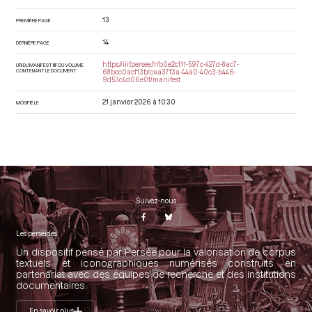
13
PREMIÈRE PAGE
14
DERNIÈRE PAGE
https://iiif.persee.fr/b0e2cf11-597c-427d-8ac7-
URI DU MANIFEST IIIF DU VOLUME
CONTENANT LE DOCUMENT
68bcc0acf13b/caa37f3a-44a0-40c3-b446-
9d53c4d06e0f/manifest
21 janvier 2026 à 10:30
MODIFIÉ LE
Suivez-nous
Les perséides
Un dispositif pensé par Persée pour la valorisation de corpus
textuels et iconographiques numérisés construits en
partenariat avec des équipes de recherche et des institutions
documentaires.
En savoir plus