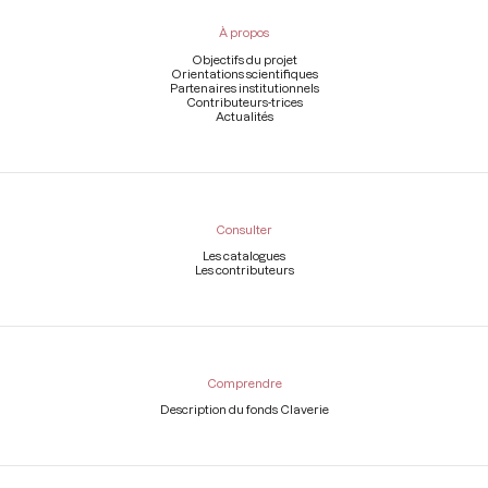
pied
À propos
de
page
Objectifs du projet
Orientations scientifiques
Partenaires institutionnels
Contributeurs-trices
Actualités
Consulter
Les catalogues
Les contributeurs
Comprendre
Description du fonds Claverie