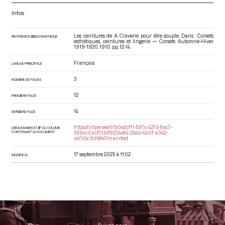
Infos
Les ceintures de A. Claverie pour être souple. Dans : Corsets
RÉFÉRENCE BIBLIOGRAPHIQUE
esthétiques, ceintures et lingerie — Corsets Automne-Hiver
1919-1920
. 1910. pp. 12-14.
Français
LANGUE PRINCIPALE
3
NOMBRE DE PAGES
12
PREMIÈRE PAGE
14
DERNIÈRE PAGE
https://iiif.persee.fr/b0e2cf11-597c-427d-8ac7-
URI DU MANIFEST IIIF DU VOLUME
CONTENANT LE DOCUMENT
68bcc0acf13b/f9234e84-2b4b-4b0f-a042-
ce7dbc9db8e7/manifest
17 septembre 2025 à 11:02
MODIFIÉ LE