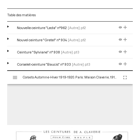
Table des matières
Nouvelle ceinture "Leda" n°962
[Autre]
p.12
Nouvel ceinture "Gretel" n° 934
[Autre]
p.12
Ceinture "Sylviane" n° 938
[Autre]
p.13
Corselet-ceinture "Baucis" n° 933
[Autre]
p.13
V
Corsets Automne-Hiver 1919-1920. Paris : Maison Claverie, 1910. 16 p. (Corsets esthétiques, ceintures et lingerie, 30)
i
s
u
a
l
i
s
e
u
r
M