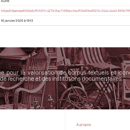
Autre
https://iiif.persee.fr/b0e2cf11-597c-427d-8ac7-68bcc0acf13b/69a8623c-2444-44a0-861b-78
16 janvier 2026 à 19:13
ée pour la valorisation de corpus textuels et ic
de recherche et des institutions documentaires.
À propos