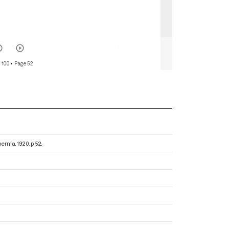
 100
• Page 52
hernia
. 1920. p. 52.