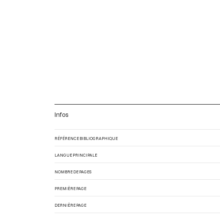
Infos
RÉFÉRENCE BIBLIOGRAPHIQUE
LANGUE PRINCIPALE
NOMBRE DE PAGES
PREMIÈRE PAGE
DERNIÈRE PAGE