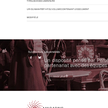
TYPOLOGIE DOCUMENTAIRE
URI DU MANIFEST IIIF DU VOLUME CONTENANT LE DOCUMENT
MODIFIÉ LE
Suivez-nous
Les perséides
Un dispositif pensé par Pers
partenariat avec des équipes 
En savoir plus