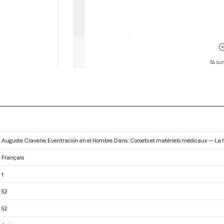
54 sur
Auguste Claverie. Eventración en el Hombre. Dans : Corsets et matériels médicaux — La 
Français
1
52
52