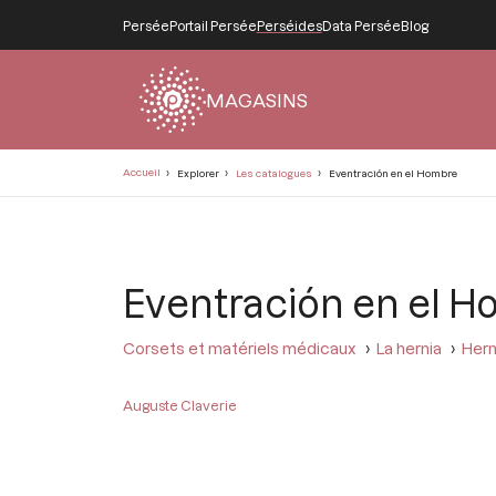
Persée
Portail Persée
Perséides
Data Persée
Blog
MAGASINS
Fil
Accueil
Explorer
Les catalogues
Eventración en el Hombre
d'Ariane
Eventración en el 
Corsets et matériels médicaux
La hernia
Hern
Auguste Claverie