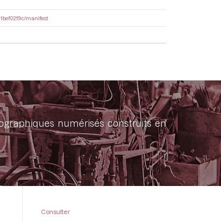
11bef02f9c/manifest
onographiques numérisés construits en
Consulter