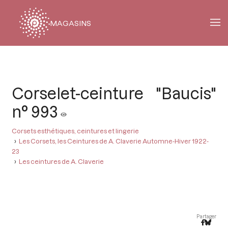
MAGASINS
Fil
d'Ariane
Corselet-ceinture "Baucis"
n° 993
Corsets esthétiques, ceintures et lingerie
Les Corsets, les Ceintures de A. Claverie Automne-Hiver 1922-
23
Les ceintures de A. Claverie
Partager