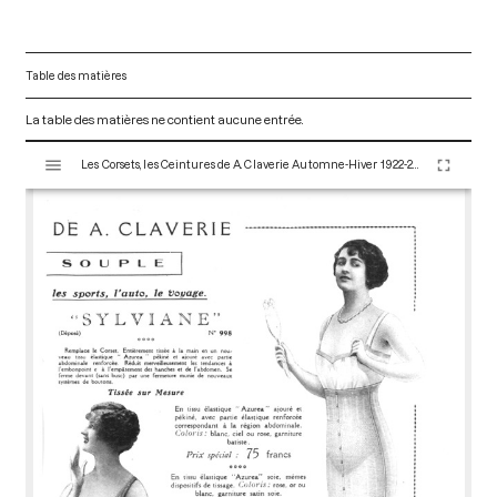
Table des matières
La table des matières ne contient aucune entrée.
V
Les Corsets, les Ceintures de A. Claverie Automne-Hiver 1922-23. Paris : Maison Claverie, 1920. 16 p. (Corsets esthétiques, ceintures et lingerie, 41)
i
s
u
a
l
i
s
e
u
r
M
i
r
a
d
o