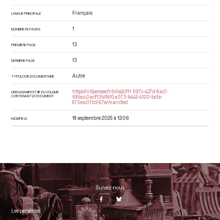
Français
LANGUE PRINCIPALE
1
NOMBRE DE PAGES
13
PREMIÈRE PAGE
13
DERNIÈRE PAGE
Autre
TYPOLOGIE DOCUMENTAIRE
https://iiif.persee.fr/b0e2cf11-597c-427d-8ac7-
URI DU MANIFEST IIIF DU VOLUME
CONTENANT LE DOCUMENT
68bcc0acf13b/f4f0a073-b442-4120-bcfa-
870ea07b967e/manifest
18 septembre 2025 à 12:06
MODIFIÉ LE
Suivez-nous
Les perséides