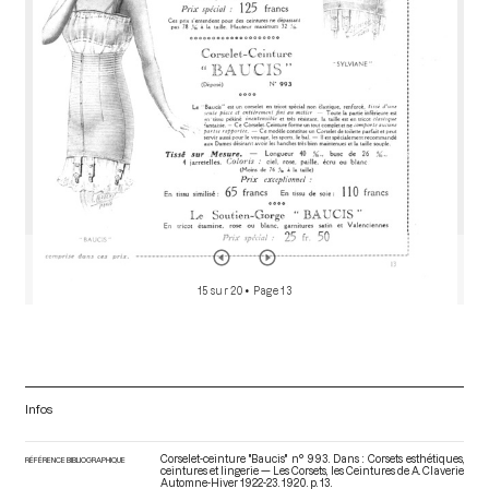
r
15 sur 20
• Page 13
Infos
Corselet-ceinture "Baucis" n° 993. Dans : Corsets esthétiques,
RÉFÉRENCE BIBLIOGRAPHIQUE
ceintures et lingerie — Les Corsets, les Ceintures de A. Claverie
Automne-Hiver 1922-23
. 1920. p. 13.