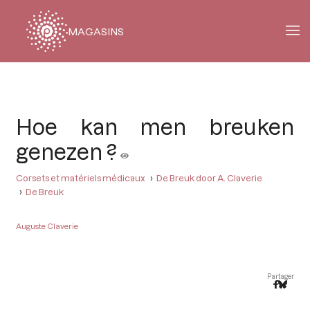
MAGASINS
Fil
d'Ariane
Hoe kan men breuken
genezen ?
Corsets et matériels médicaux
De Breuk door A. Claverie
De Breuk
Auguste Claverie
Partager