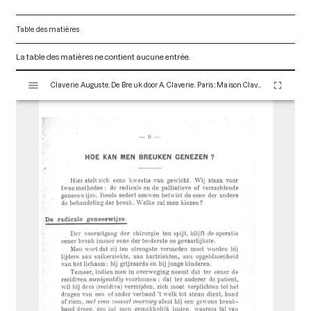
Table des matières
La table des matières ne contient aucune entrée.
V
Claverie Auguste. De Breuk door A. Claverie. Paris : Maison Claverie, 1920. 112 p. (Corsets et matériels médicaux, 6)
i
s
u
a
l
i
s
e
u
r
M
i
r
a
d
o
r