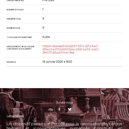
Français
LANGUE PRINCIPALE
1
NOMBRE DE PAGES
9
PREMIÈRE PAGE
9
DERNIÈRE PAGE
Autre
TYPOLOGIE DOCUMENTAIRE
https://iiif.persee.fr/b0e2cf11-597c-427d-8ac7-
URI DU MANIFEST IIIF DU VOLUME
CONTENANT LE DOCUMENT
68bcc0acf13b/2d623b4c-e92d-4a96-aad0-
38e037ddccd3/manifest
16 janvier 2026 à 18:20
MODIFIÉ LE
Suivez-nous
Les perséides
Un dispositif pensé par Persée pour la valorisation de corpus
textuels et iconographiques numérisés construits en