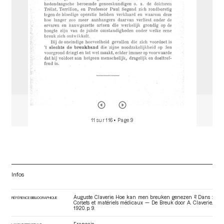
11 sur 116
• Page 9
Infos
Auguste Claverie. Hoe kan men breuken genezen ?. Dans :
RÉFÉRENCE BIBLIOGRAPHIQUE
Corsets et matériels médicaux — De Breuk door A. Claverie
.
1920. p. 9.