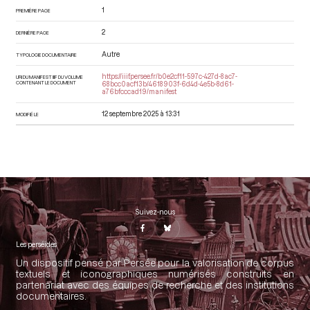
1
PREMIÈRE PAGE
2
DERNIÈRE PAGE
Autre
TYPOLOGIE DOCUMENTAIRE
https://iiif.persee.fr/b0e2cf11-597c-427d-8ac7-
URI DU MANIFEST IIIF DU VOLUME
CONTENANT LE DOCUMENT
68bcc0acf13b/4618903f-6d4d-4e5b-8d61-
a76bfcccad19/manifest
12 septembre 2025 à 13:31
MODIFIÉ LE
Suivez-nous
Les perséides
Un dispositif pensé par Persée pour la valorisation de corpus
textuels et iconographiques numérisés construits en
partenariat avec des équipes de recherche et des institutions
documentaires.