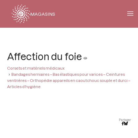
MAGASINS
Fil
d'Ariane
Affection du foie
Corsets et matériels médicaux
Bandages herniaires – Bas élastiques pour varices – Ceintures
ventrières – Orthopédie appareils en caoutchouc souple et durci –
Articles d’hygiène
Partager