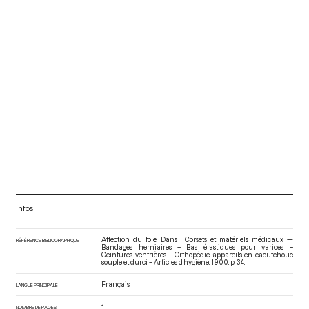
Infos
Affection du foie. Dans : Corsets et matériels médicaux —
RÉFÉRENCE BIBLIOGRAPHIQUE
Bandages herniaires – Bas élastiques pour varices –
Ceintures ventrières – Orthopédie appareils en caoutchouc
souple et durci – Articles d’hygiène
. 1900. p. 34.
Français
LANGUE PRINCIPALE
1
NOMBRE DE PAGES