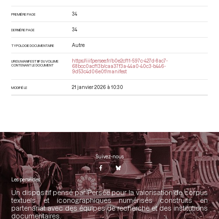
34
PREMIÈRE PAGE
34
DERNIÈRE PAGE
Autre
TYPOLOGIE DOCUMENTAIRE
https://iiif.persee.fr/b0e2cf11-597c-427d-8ac7-
URI DU MANIFEST IIIF DU VOLUME
CONTENANT LE DOCUMENT
68bcc0acf13b/caa37f3a-44a0-40c3-b446-
9d53c4d06e0f/manifest
21 janvier 2026 à 10:30
MODIFIÉ LE
Suivez-nous
Les perséides
Un dispositif pensé par Persée pour la valorisation de corpus
textuels et iconographiques numérisés construits en
partenariat avec des équipes de recherche et des institutions
documentaires.