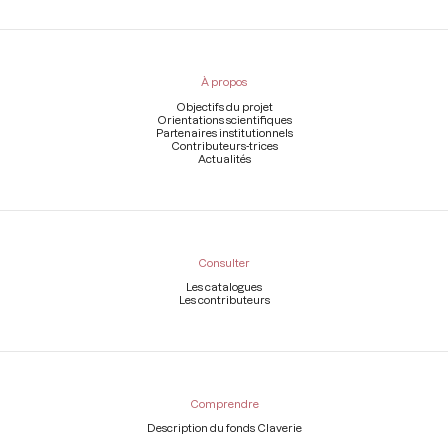
Menu
du
pied
À propos
de
page
Objectifs du projet
Orientations scientifiques
Partenaires institutionnels
Contributeurs-trices
Actualités
Consulter
Les catalogues
Les contributeurs
Comprendre
Description du fonds Claverie