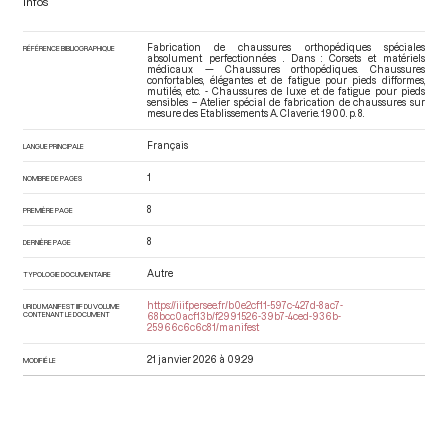
Infos
Fabrication de chaussures orthopédiques spéciales
RÉFÉRENCE BIBLIOGRAPHIQUE
absolument perfectionnées . Dans : Corsets et matériels
médicaux — Chaussures orthopédiques. Chaussures
confortables, élégantes et de fatigue pour pieds difformes,
mutilés, etc. - Chaussures de luxe et de fatigue pour pieds
sensibles – Atelier spécial de fabrication de chaussures sur
mesure des Etablissements A. Claverie
. 1900. p. 8.
Français
LANGUE PRINCIPALE
1
NOMBRE DE PAGES
8
PREMIÈRE PAGE
8
DERNIÈRE PAGE
Autre
TYPOLOGIE DOCUMENTAIRE
https://iiif.persee.fr/b0e2cf11-597c-427d-8ac7-
URI DU MANIFEST IIIF DU VOLUME
CONTENANT LE DOCUMENT
68bcc0acf13b/f2991526-39b7-4ced-936b-
25966c6c6c81/manifest
21 janvier 2026 à 09:29
MODIFIÉ LE