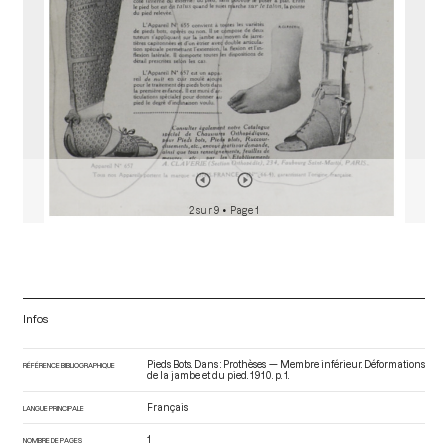
2 sur 9
• Page 1
Infos
Pieds Bots. Dans : Prothèses — Membre inférieur. Déformations
RÉFÉRENCE BIBLIOGRAPHIQUE
de la jambe et du pied
. 1910. p. 1.
Français
LANGUE PRINCIPALE
1
NOMBRE DE PAGES