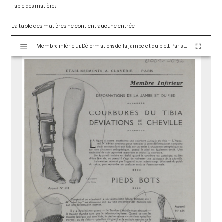
Table des matières
La table des matières ne contient aucune entrée.
V
Membre inférieur. Déformations de la jambe et du pied. Paris : Maison Claverie, 1910. 7 p. (Prothèses, 11)
i
s
u
a
l
i
s
e
u
r
M
i
r
a
d
o
r