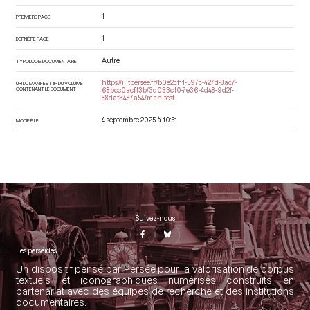
1
PREMIÈRE PAGE
1
DERNIÈRE PAGE
Autre
TYPOLOGIE DOCUMENTAIRE
https://iiif.persee.fr/b0e2cf11-597c-427d-8ac7-
URI DU MANIFEST IIIF DU VOLUME
CONTENANT LE DOCUMENT
68bcc0acf13b/3d033c10-7e36-4d48-9d2f-
88daf3487a54/manifest
4 septembre 2025 à 10:51
MODIFIÉ LE
Suivez-nous
Les perséides
Un dispositif pensé par Persée pour la valorisation de corpus
textuels et iconographiques numérisés construits en
partenariat avec des équipes de recherche et des institutions
documentaires.