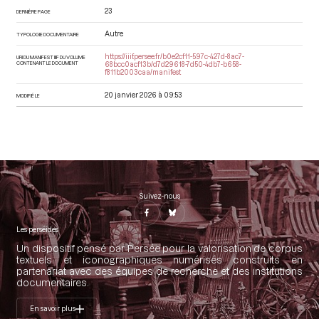
23
DERNIÈRE PAGE
Autre
TYPOLOGIE DOCUMENTAIRE
https://iiif.persee.fr/b0e2cf11-597c-427d-8ac7-
URI DU MANIFEST IIIF DU VOLUME
CONTENANT LE DOCUMENT
68bcc0acf13b/d7d29618-7d50-4db7-b658-
f811b2003caa/manifest
20 janvier 2026 à 09:53
MODIFIÉ LE
Suivez-nous
Les perséides
Un dispositif pensé par Persée pour la valorisation de corpus
textuels et iconographiques numérisés construits en
partenariat avec des équipes de recherche et des institutions
documentaires.
En savoir plus