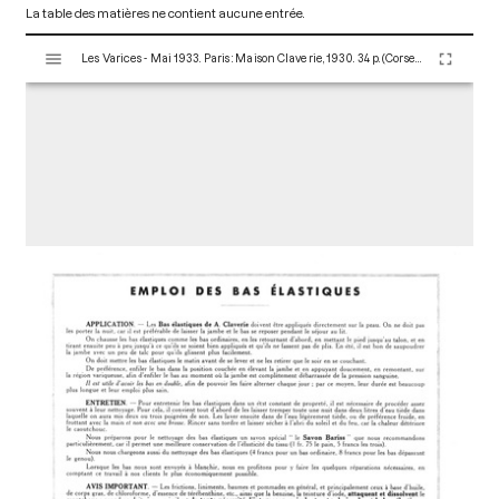
La table des matières ne contient aucune entrée.
V
Les Varices - Mai 1933. Paris : Maison Claverie, 1930. 34 p. (Corsets et matériels médicaux, 15)
i
s
u
a
l
i
s
e
u
r
M
i
r
a
d
o
r