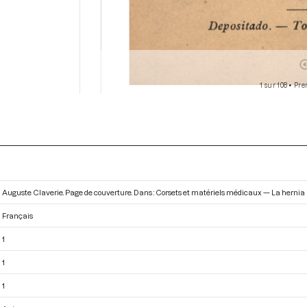
1 sur 108
• Pre
Auguste Claverie. Page de couverture. Dans : Corsets et matériels médicaux — La hernia 
Français
1
1
1