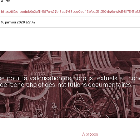
Autre
https://iiif.persee.fr/b0e2cf11-597c-427d-8ac7-68bcc0acf13b/ec451450-d46c-49df-8175-f5
16 janvier 2026 à 21:47
ée pour la valorisation de corpus textuels et ic
de recherche et des institutions documentaires.
À propos