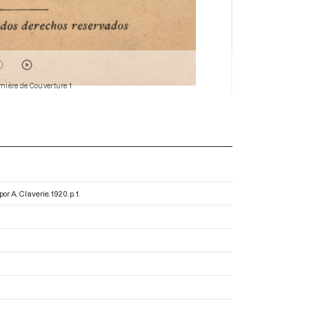
mière de Couverture 1
por A. Claverie
. 1920. p. 1.