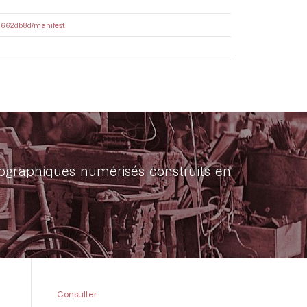
b22662db8d/manifest
onographiques numérisés construits en
Consulter