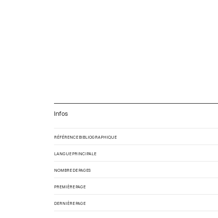
Infos
RÉFÉRENCE BIBLIOGRAPHIQUE
LANGUE PRINCIPALE
NOMBRE DE PAGES
PREMIÈRE PAGE
DERNIÈRE PAGE