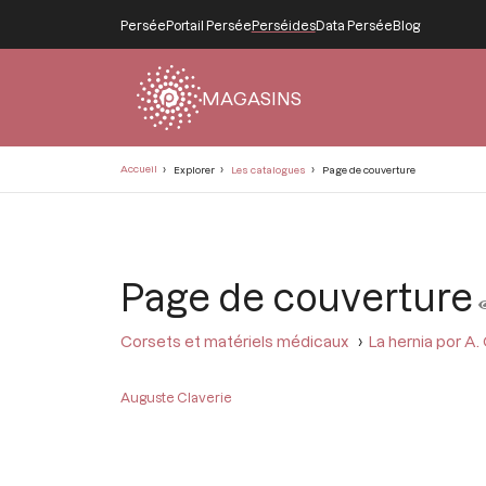
Persée
Portail Persée
Perséides
Data Persée
Blog
MAGASINS
Fil
Accueil
Explorer
Les catalogues
Page de couverture
d'Ariane
Page de couverture
Corsets et matériels médicaux
La hernia por A.
Auguste Claverie