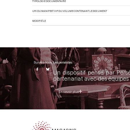
TYPOLOGIE DOCUMENTAIRE
URI DU MANIFEST IIIF DU VOLUME CONTENANT LE DOCUMENT
MODIFIÉ LE
Suivez-nous
Les perséides
Un dispositif pensé par Pers
partenariat avec des équipes 
En savoir plus