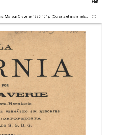
Claverie Auguste. La hernia por A. Claverie. Paris : Maison Claverie, 1920. 104 p. (Corsets et matériels médicaux, 10)