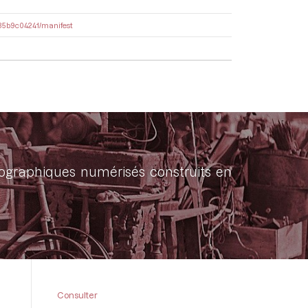
9a35b9c04241/manifest
onographiques numérisés construits en
Consulter