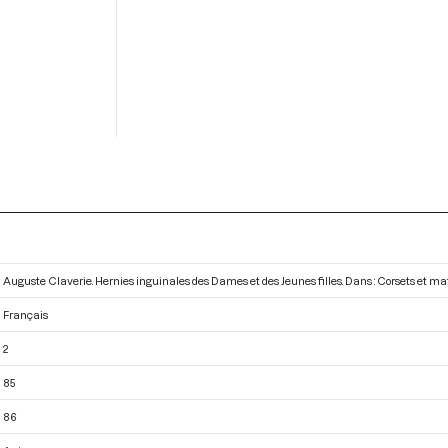
Auguste Claverie. Hernies inguinales des Dames et des Jeunes filles. Dans : Corsets et m
Français
2
85
86