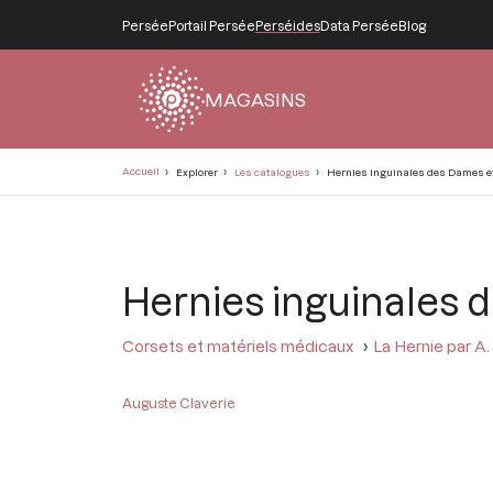
Persée
Portail Persée
Perséides
Data Persée
Blog
MAGASINS
Fil
Accueil
Explorer
Les catalogues
Hernies inguinales des Dames et 
d'Ariane
Hernies inguinales d
Corsets et matériels médicaux
La Hernie par A.
Auguste Claverie