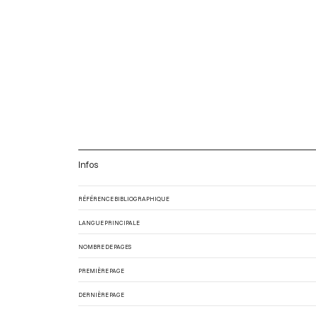
Infos
RÉFÉRENCE BIBLIOGRAPHIQUE
LANGUE PRINCIPALE
NOMBRE DE PAGES
PREMIÈRE PAGE
DERNIÈRE PAGE