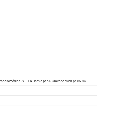
atériels médicaux — La Hernie par A. Claverie
. 1920. pp. 85-86.