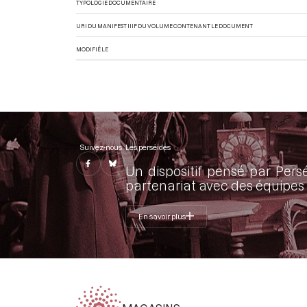
TYPOLOGIE DOCUMENTAIRE
URI DU MANIFEST IIIF DU VOLUME CONTENANT LE DOCUMENT
MODIFIÉ LE
Suivez-nous
Les perséides
Un dispositif pensé par Pers
partenariat avec des équipes 
En savoir plus