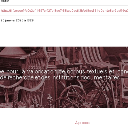
Autre
https://iiif.persee.fr/b0e2cf11-597c-427d-8ac7-68bcc0acf13b/ed8a4561-a0e1-4e8a-9ba5-
20 janvier 2026 à 18:29
ée pour la valorisation de corpus textuels et ic
de recherche et des institutions documentaires.
À propos