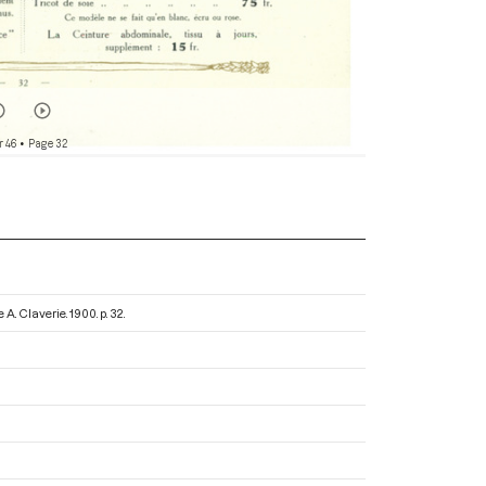
r 46
• Page 32
e A. Claverie
. 1900. p. 32.