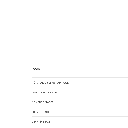
Infos
RÉFÉRENCE BIBLIOGRAPHIQUE
LANGUE PRINCIPALE
NOMBRE DE PAGES
PREMIÈRE PAGE
DERNIÈRE PAGE