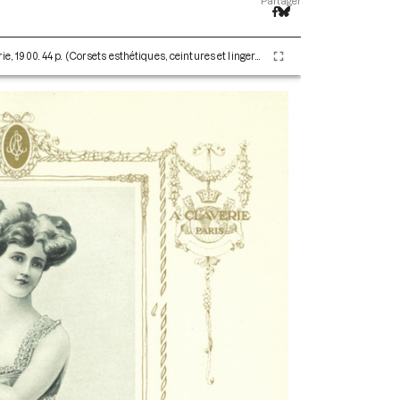
Partager
Les corsets de A. Claverie. Paris : Maison Claverie, 1900. 44 p. (Corsets esthétiques, ceintures et lingerie, 1)