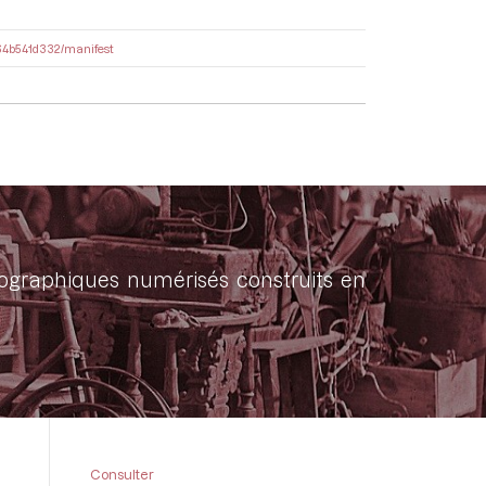
ee64b541d332/manifest
onographiques numérisés construits en
Consulter