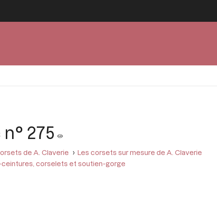
 n° 275
orsets de A. Claverie
Les corsets sur mesure de A. Claverie
ceintures, corselets et soutien-gorge