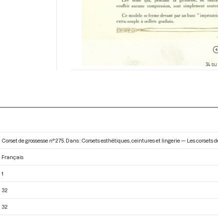
34 su
Corset de grossesse n° 275. Dans : Corsets esthétiques, ceintures et lingerie — Les corsets d
Français
1
32
32