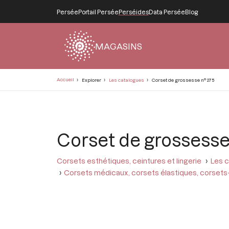
Persée
Portail Persée
Perséides
Data Persée
Blog
MAGASINS
Fil
Accueil
Explorer
Les catalogues
Corset de grossesse n° 275
d'Ariane
Corset de grossesse
Corsets esthétiques, ceintures et lingerie
Les c
Corsets médicaux, corsets élastiques, corsets-