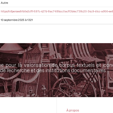
Autre
https://iiif.persee.fr/b0e2cf11-597c-427d-8ac7-68bcc0acf13b/ec738c20-34c9-41cc-a956-
10 septembre 2025 à 13:21
ée pour la valorisation de corpus textuels et ic
de recherche et des institutions documentaires.
À propos