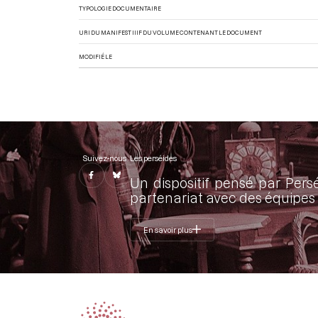
TYPOLOGIE DOCUMENTAIRE
URI DU MANIFEST IIIF DU VOLUME CONTENANT LE DOCUMENT
MODIFIÉ LE
Suivez-nous
Les perséides
Un dispositif pensé par Pers
partenariat avec des équipes 
En savoir plus