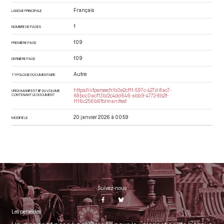
Français
LANGUE PRINCIPALE
1
NOMBRE DE PAGES
109
PREMIÈRE PAGE
109
DERNIÈRE PAGE
Autre
TYPOLOGIE DOCUMENTAIRE
https://iiif.persee.fr/b0e2cf11-597c-427d-8ac7-
URI DU MANIFEST IIIF DU VOLUME
CONTENANT LE DOCUMENT
68bcc0acf13b/2c4dd646-abb9-4772-8b2f-
1116c256b6fb/manifest
20 janvier 2026 à 00:59
MODIFIÉ LE
Suivez-nous
Les perséides