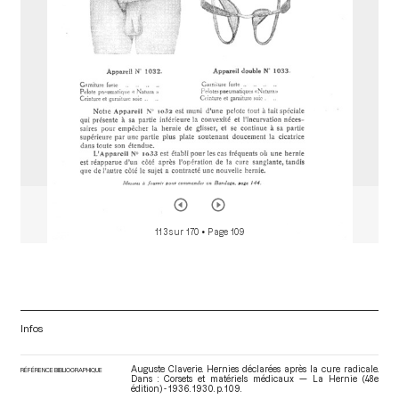
r
113 sur 170
• Page 109
Infos
Auguste Claverie. Hernies déclarées après la cure radicale.
RÉFÉRENCE BIBLIOGRAPHIQUE
Dans : Corsets et matériels médicaux — La Hernie (48e
édition) - 1936
. 1930. p. 109.