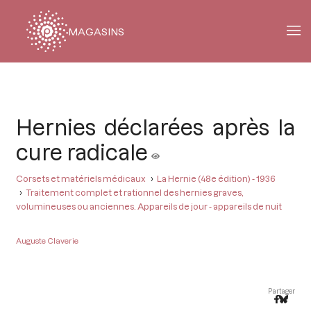
MAGASINS
Fil
d'Ariane
Hernies déclarées après la
cure radicale
Corsets et matériels médicaux
La Hernie (48e édition) - 1936
Traitement complet et rationnel des hernies graves,
volumineuses ou anciennes. Appareils de jour - appareils de nuit
Auguste Claverie
Partager