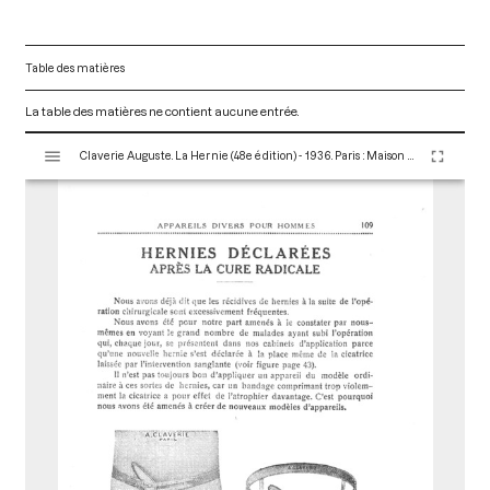
Table des matières
La table des matières ne contient aucune entrée.
V
Claverie Auguste. La Hernie (48e édition) - 1936. Paris : Maison Claverie, 1930. 166 p. (Corsets et matériels médicaux, 16)
i
s
u
a
l
i
s
e
u
r
M
i
r
a
d
o