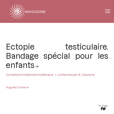
MAGASINS
Fil
d'Ariane
Ectopie testiculaire.
Bandage spécial pour les
enfants
Corsets et matériels médicaux
La Hernie par A. Claverie
Auguste Claverie
Partager