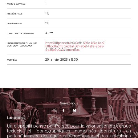
1
NOMBRE DE PAGES
115
PREMIÈRE PAGE
115
DERNIÈRE PAGE
Autre
TYPOLOGIE DOCUMENTAIRE
https://iiif.persee.fr/b0e2cf11-597c-427d-8ac7-
URI DU MANIFEST IIIF DU VOLUME
CONTENANT LE DOCUMENT
68bcc0acf13b/ed8a4561-a0e1-4e8a-9ba5-
9a35b9c04241/manifest
20 janvier 2026 à 18:30
MODIFIÉ LE
Suivez-nous
Les perséides
Un dispositif pensé par Persée pour la valorisation de corpus
textuels et iconographiques numérisés construits en
partenariat avec des équipes de recherche et des institutions