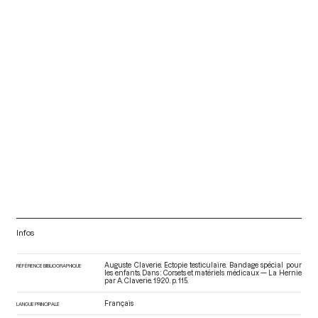
Infos
Auguste Claverie. Ectopie testiculaire. Bandage spécial pour
RÉFÉRENCE BIBLIOGRAPHIQUE
les enfants. Dans : Corsets et matériels médicaux — La Hernie
par A. Claverie
. 1920. p. 115.
Français
LANGUE PRINCIPALE