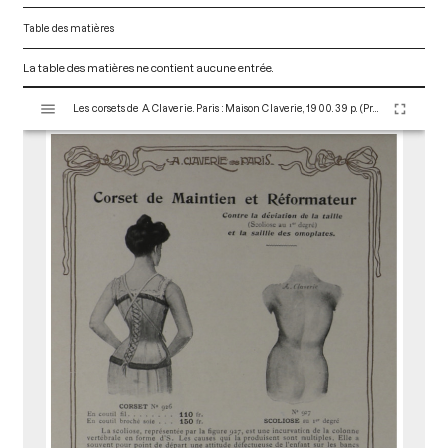
Table des matières
La table des matières ne contient aucune entrée.
V
Les corsets de A. Claverie. Paris : Maison Claverie, 1900. 39 p. (Prothèses, 5)
i
s
u
a
l
i
s
e
u
r
M
i
r
a
d
o
r