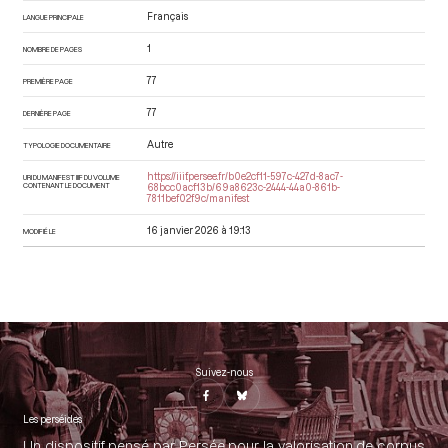
Français
LANGUE PRINCIPALE
1
NOMBRE DE PAGES
77
PREMIÈRE PAGE
77
DERNIÈRE PAGE
Autre
TYPOLOGIE DOCUMENTAIRE
https://iiif.persee.fr/b0e2cf11-597c-427d-8ac7-
URI DU MANIFEST IIIF DU VOLUME
CONTENANT LE DOCUMENT
68bcc0acf13b/69a8623c-2444-44a0-861b-
7811bef02f9c/manifest
16 janvier 2026 à 19:13
MODIFIÉ LE
Suivez-nous
Les perséides
Un dispositif pensé par Persée pour la valorisation de corpus