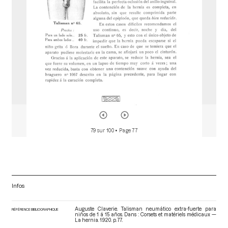
r
79 sur 100
• Page 77
Infos
Auguste Claverie. Talisman neumático extra-fuerte para
RÉFÉRENCE BIBLIOGRAPHIQUE
niños de 1 á 15 años. Dans : Corsets et matériels médicaux —
La hernia
. 1920. p. 77.