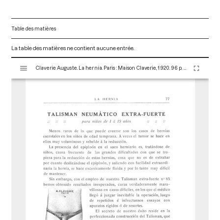
Table des matières
La table des matières ne contient aucune entrée.
V
Claverie Auguste. La hernia. Paris : Maison Claverie, 1920. 96 p. (Corsets et matériels médicaux, 8)
i
s
u
a
l
i
s
e
u
r
M
i
r
a
d
o