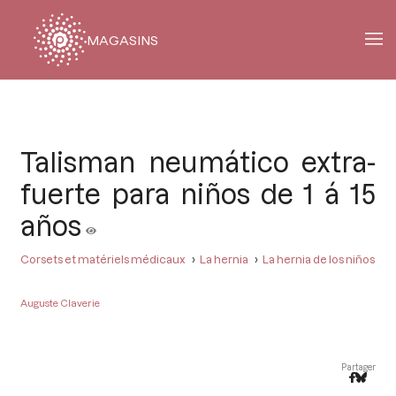
MAGASINS
Fil
d'Ariane
Talisman neumático extra-
fuerte para niños de 1 á 15
años
Corsets et matériels médicaux
La hernia
La hernia de los niños
Auguste Claverie
Partager