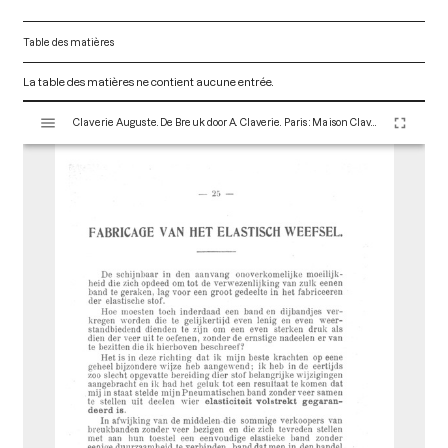
Table des matières
La table des matières ne contient aucune entrée.
V
Claverie Auguste. De Breuk door A. Claverie. Paris : Maison Claverie, 1920. 112 p. (Corsets et matériels médicaux, 6)
i
s
u
a
l
i
s
e
u
r
M
i
r
a
d
o
r