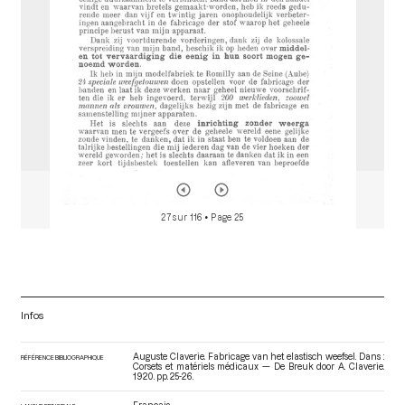
27 sur 116
• Page 25
Infos
Auguste Claverie. Fabricage van het elastisch weefsel. Dans :
RÉFÉRENCE BIBLIOGRAPHIQUE
Corsets et matériels médicaux — De Breuk door A. Claverie
.
1920. pp. 25-26.