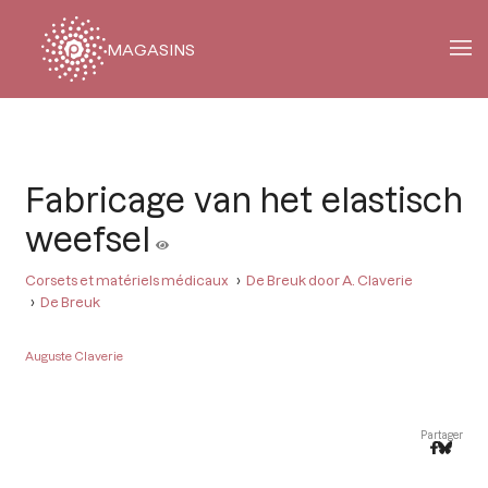
MAGASINS
Fil
d'Ariane
Fabricage van het elastisch
weefsel
Corsets et matériels médicaux
De Breuk door A. Claverie
De Breuk
Auguste Claverie
Partager