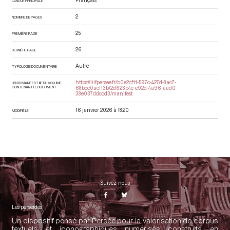
Français
LANGUE PRINCIPALE
2
NOMBRE DE PAGES
25
PREMIÈRE PAGE
26
DERNIÈRE PAGE
Autre
TYPOLOGIE DOCUMENTAIRE
https://iiif.persee.fr/b0e2cf11-597c-427d-8ac7-
URI DU MANIFEST IIIF DU VOLUME
CONTENANT LE DOCUMENT
68bcc0acf13b/2d623b4c-e92d-4a96-aad0-
38e037ddccd3/manifest
16 janvier 2026 à 18:20
MODIFIÉ LE
Suivez-nous
Les perséides
Un dispositif pensé par Persée pour la valorisation de corpus
textuels et iconographiques numérisés construits en