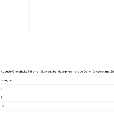
Auguste Claverie. Le Talisman. Nouveau bandage pneumatique. Dans : Corsets et matéri
Français
3
51
53