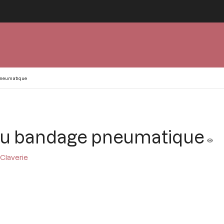
pneumatique
au bandage pneumatique
 Claverie