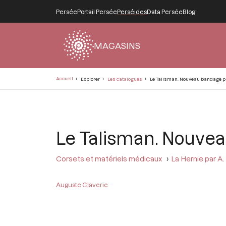
Persée
Portail Persée
Perséides
Data Persée
Blog
MAGASINS
Fil
Accueil
Explorer
Les catalogues
Le Talisman. Nouveau bandage 
d'Ariane
Le Talisman. Nouve
Corsets et matériels médicaux
La Hernie par A.
Auguste Claverie