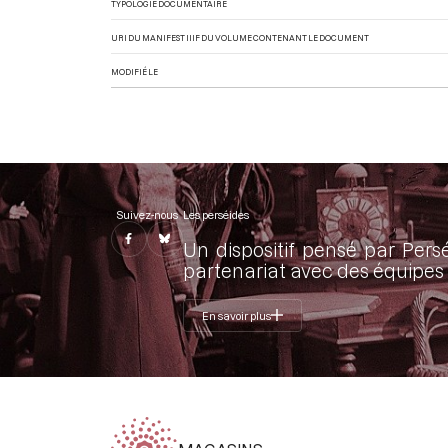
TYPOLOGIE DOCUMENTAIRE
URI DU MANIFEST IIIF DU VOLUME CONTENANT LE DOCUMENT
MODIFIÉ LE
Suivez-nous
Les perséides
Un dispositif pensé par Pers
partenariat avec des équipes 
En savoir plus