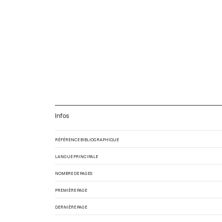
Infos
RÉFÉRENCE BIBLIOGRAPHIQUE
LANGUE PRINCIPALE
NOMBRE DE PAGES
PREMIÈRE PAGE
DERNIÈRE PAGE