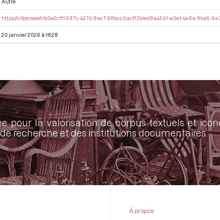
Autre
https://iiif.persee.fr/b0e2cf11-597c-427d-8ac7-68bcc0acf13b/ed8a4561-a0e1-4e8a-9ba5-
20 janvier 2026 à 18:28
ée pour la valorisation de corpus textuels et ic
de recherche et des institutions documentaires.
À propos