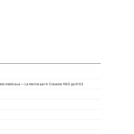
els médicaux — La Hernie par A. Claverie
. 1920. pp. 51-53.