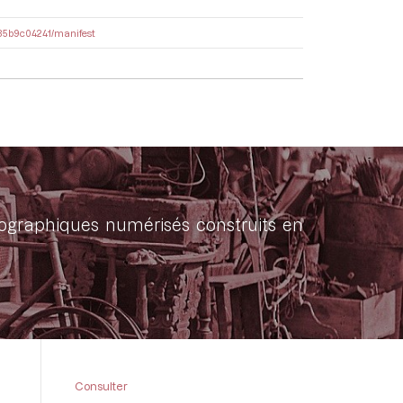
9a35b9c04241/manifest
onographiques numérisés construits en
Consulter