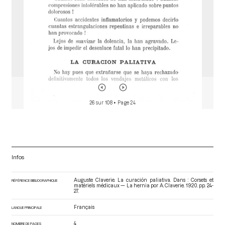
26 sur 108
• Page 24
Infos
Auguste Claverie. La curación paliativa. Dans : Corsets et
RÉFÉRENCE BIBLIOGRAPHIQUE
matériels médicaux — La hernia por A. Claverie
. 1920. pp. 24-
27.
Français
LANGUE PRINCIPALE
4
NOMBRE DE PAGES