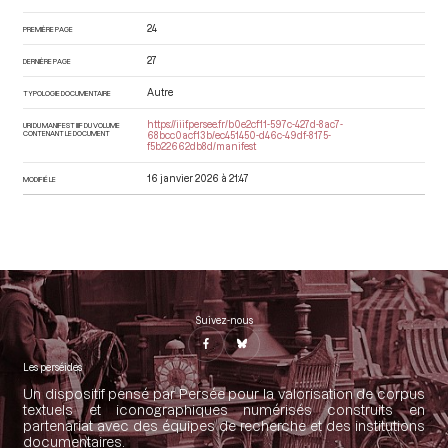
24
PREMIÈRE PAGE
27
DERNIÈRE PAGE
Autre
TYPOLOGIE DOCUMENTAIRE
https://iiif.persee.fr/b0e2cf11-597c-427d-8ac7-
URI DU MANIFEST IIIF DU VOLUME
CONTENANT LE DOCUMENT
68bcc0acf13b/ec451450-d46c-49df-8175-
f5b22662db8d/manifest
16 janvier 2026 à 21:47
MODIFIÉ LE
Suivez-nous
Les perséides
Un dispositif pensé par Persée pour la valorisation de corpus
textuels et iconographiques numérisés construits en
partenariat avec des équipes de recherche et des institutions
documentaires.