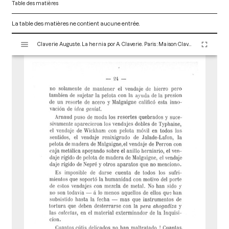
Table des matières
La table des matières ne contient aucune entrée.
V
Claverie Auguste. La hernia por A. Claverie. Paris : Maison Claverie, 1920. 104 p. (Corsets et matériels médicaux, 10)
i
s
u
a
l
i
s
e
u
r
M
i
r
a
d
o
r