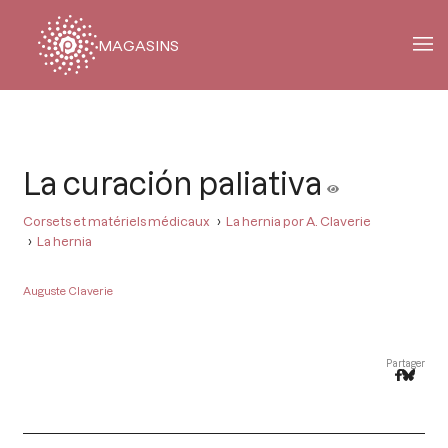
MAGASINS
Fil
d'Ariane
La curación paliativa
Corsets et matériels médicaux
La hernia por A. Claverie
La hernia
Auguste Claverie
Partager