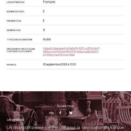
Français
LANGUE PRINCIPALE
2
NOMBRE DE PAGES
8
PREMIÈRE PAGE
9
DERNIÈRE PAGE
Autre
TYPOLOGIE DOCUMENTAIRE
https://iiif.persee.fr/b0e2cf11-597c-427d-8ac7-
URI DU MANIFEST IIIF DU VOLUME
CONTENANT LE DOCUMENT
68bcc0acf13b/4618903f-6d4d-4e5b-8d61-
a76bfcccad19/manifest
12 septembre 2025 à 13:31
MODIFIÉ LE
Suivez-nous
Les perséides
Un dispositif pensé par Persée pour la valorisation de corpus