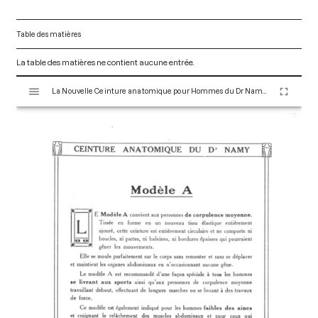
Table des matières
La table des matières ne contient aucune entrée.
V
La Nouvelle Ceinture anatomique pour Hommes du Dr Namy. Paris : Maison Claverie, 1910. 18 p. (Corsets esthétiques, ceintures et lingerie, 19)
i
s
u
a
l
i
s
e
u
r
M
i
r
a
d
o
r