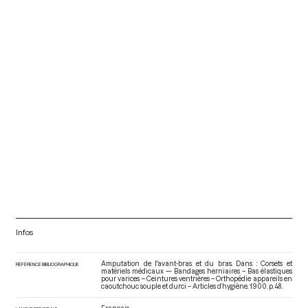
Infos
Amputation de l'avant-bras et du bras. Dans : Corsets et
RÉFÉRENCE BIBLIOGRAPHIQUE
matériels médicaux — Bandages herniaires – Bas élastiques
pour varices – Ceintures ventrières – Orthopédie appareils en
caoutchouc souple et durci – Articles d’hygiène
. 1900. p. 48.