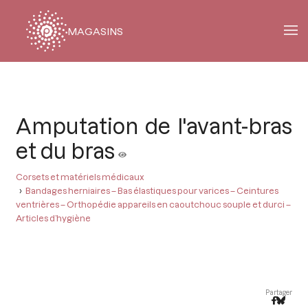
MAGASINS
Fil
d'Ariane
Amputation de l'avant-bras
et du bras
Corsets et matériels médicaux
Bandages herniaires – Bas élastiques pour varices – Ceintures
ventrières – Orthopédie appareils en caoutchouc souple et durci –
Articles d’hygiène
Partager