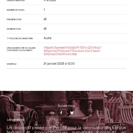
Français
LANGUE PRINCIPALE
1
NOMBRE DE PAGES
48
PREMIÈRE PAGE
48
DERNIÈRE PAGE
Autre
TYPOLOGIE DOCUMENTAIRE
https://iiif.persee.fr/b0e2cf11-597c-427d-8ac7-
URI DU MANIFEST IIIF DU VOLUME
CONTENANT LE DOCUMENT
68bcc0acf13b/caa37f3a-44a0-40c3-b446-
9d53c4d06e0f/manifest
21 janvier 2026 à 10:30
MODIFIÉ LE
Suivez-nous
Les perséides
Un dispositif pensé par Persée pour la valorisation de corpus
textuels et iconographiques numérisés construits en