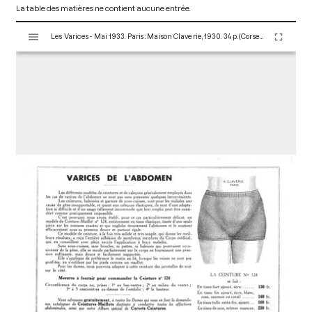
La table des matières ne contient aucune entrée.
V
Les Varices - Mai 1933. Paris : Maison Claverie, 1930. 34 p. (Corsets et matériels médicaux, 15)
i
s
u
a
l
i
s
e
u
r
M
i
r
a
d
o
r