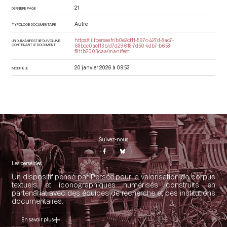
21
DERNIÈRE PAGE
Autre
TYPOLOGIE DOCUMENTAIRE
https://iiif.persee.fr/b0e2cf11-597c-427d-8ac7-
URI DU MANIFEST IIIF DU VOLUME
CONTENANT LE DOCUMENT
68bcc0acf13b/d7d29618-7d50-4db7-b658-
f811b2003caa/manifest
20 janvier 2026 à 09:53
MODIFIÉ LE
Suivez-nous
Les perséides
Un dispositif pensé par Persée pour la valorisation de corpus
textuels et iconographiques numérisés construits en
partenariat avec des équipes de recherche et des institutions
documentaires.
En savoir plus