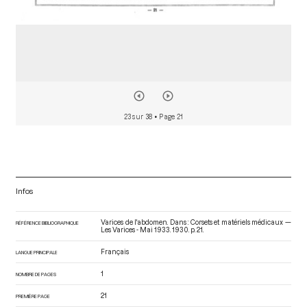
23 sur 38
• Page 21
Infos
Varices de l'abdomen. Dans : Corsets et matériels médicaux —
RÉFÉRENCE BIBLIOGRAPHIQUE
Les Varices - Mai 1933
. 1930. p. 21.
Français
LANGUE PRINCIPALE
1
NOMBRE DE PAGES
21
PREMIÈRE PAGE